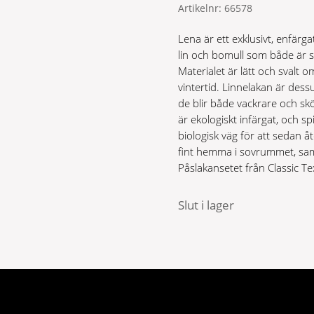
Artikelnr:
66578
Lena är ett exklusivt, enfärga
lin och bomull som både är skö
Materialet är lätt och svalt
vintertid. Linnelakan är dessu
de blir både vackrare och sk
är ekologiskt infärgat, och s
biologisk väg för att sedan 
fint hemma i sovrummet, sam
Påslakansetet från Classic T
Slut i lager