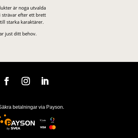
odukter är noga utvalda
strä­var efter ett brett
 till starka karaktärer.
r just ditt behov.
Säkra betalningar via Payson.