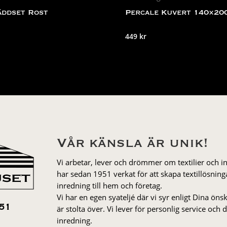
äddset Rost
Percale Kuvert 140×20
449
kr
Vår känsla är unik!
Vi arbetar, lever och drömmer om textilier och i
har sedan 1951 verkat för att skapa textillösnin
inredning till hem och företag.
Vi har en egen syateljé där vi syr enligt Dina öns
är stolta över. Vi lever för personlig service och
51
inredning.