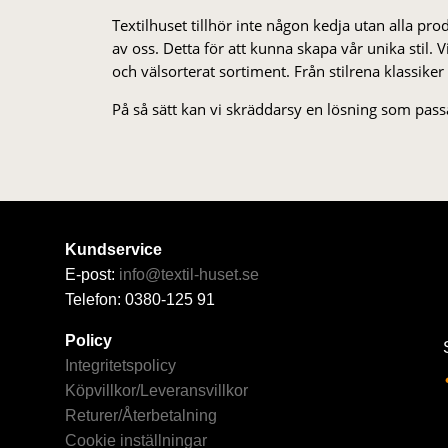
Textilhuset tillhör inte någon kedja utan alla pr
av oss. Detta för att kunna skapa vår unika stil. Vi 
och välsorterat sor­ti­ment. Från stil­rena klas­siker
På så sätt kan vi skräddarsy en lösning som passa
Kundservice
E-post:
info@textil-huset.se
Telefon: 0380-125 91
Policy
Integritetspolicy
Köpvillkor/Leveransvillkor
Returer/Återbetalning
Cookie inställningar