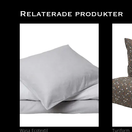
Relaterade produkter
Wasa Ecotextil
Turiform