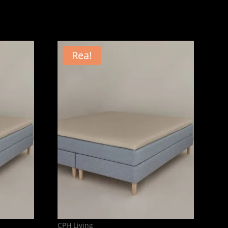
Rea!
CPH Living