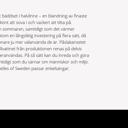
t bäddset i halvlinne – en blandning av finaste
nt att sova i och vackert att titta på.
 om sommaren, samtidigt som det värmer
tom en långsiktig investering på flera sätt, då
önare ju mer välanvända de är. Påslakansetet
pillvattnet från produktionen renas på delvis
återanvändas. På så sätt kan du inreda och göra
tidigt som du värnar om människor och miljö.
extiles of Sweden passar enkelsängar.