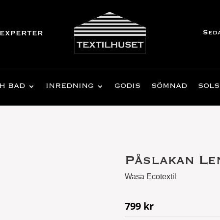
Sed
experter
H BAD
INREDNING
GODIS
SÖMNAD
SOLS
Påslakan Le
Wasa Ecotextil
799
kr