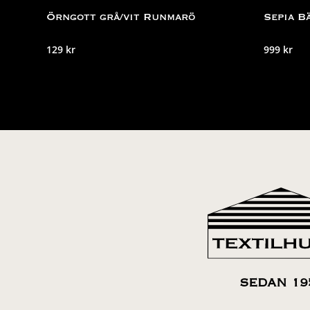
Örngott grå/vit Runmarö
Sepia B
129
kr
999
kr
SEDAN 19