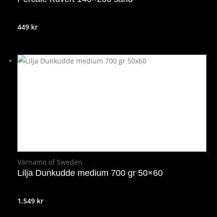
449
kr
Värnamo of Sweden
Lilja Dunkudde medium 700 gr 50×60
1.549
kr