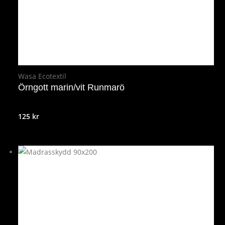
Wasa Ecotextil
Örngott marin/vit Runmarö
125
kr