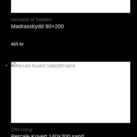
Värnamo of Sweden
Madrasskydd 90×200
465
kr
CPH Living
Percale Kuvert 140×200 sand