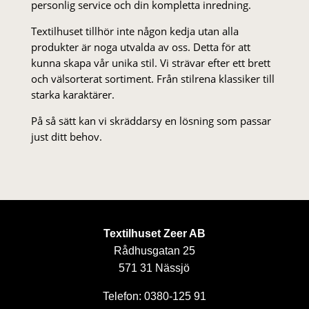
personlig service och din kompletta inredning.
Textilhuset tillhör inte någon kedja utan alla
produkter är noga utvalda av oss. Detta för att
kunna skapa vår unika stil. Vi strä­var efter ett brett
och välsorterat sor­ti­ment. Från stil­rena klas­siker till
starka karaktärer.
På så sätt kan vi skräddarsy en lösning som passar
just ditt behov.
Textilhuset Zeer AB
Rådhusgatan 25
571 31 Nässjö
Telefon: 0380-125 91