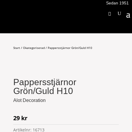
Sedan 1951
Start
/
Okategoriserad
/ Pappersstjärnor Grön/Guld H10
Pappersstjärnor
Grön/Guld H10
Alot Decoration
29
kr
Artikelnr:
16713