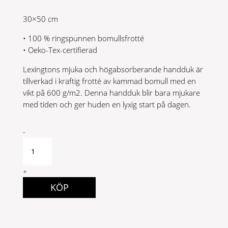
30×50 cm
• 100 % ringspunnen bomullsfrotté
• Oeko-Tex-certifierad
Lexingtons mjuka och högabsorberande handduk är
tillverkad i kraftig frotté av kammad bomull med en
vikt på 600 g/m2. Denna handduk blir bara mjukare
med tiden och ger huden en lyxig start på dagen.
Original
-
Towel
Shadow
Grey
+
30x50
KÖP
quantity