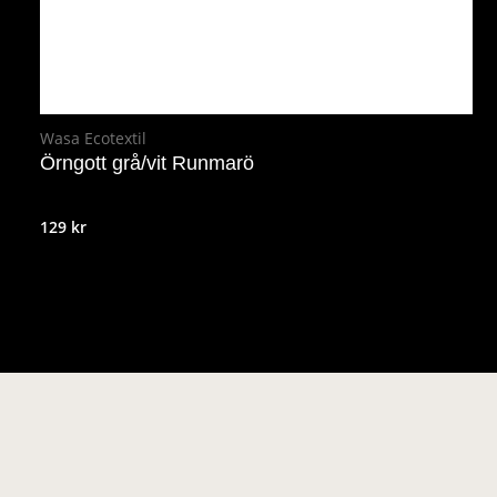
Wasa Ecotextil
Örngott grå/vit Runmarö
129
kr