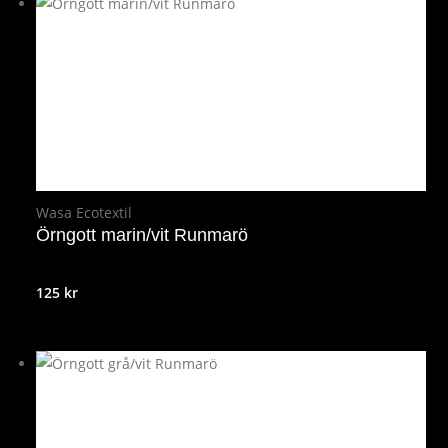
Wasa Ecotextil
Örngott marin/vit Runmarö
125
kr