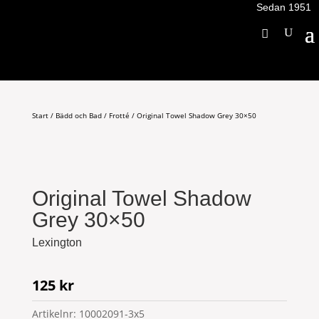
Sedan 1951
Start
/
Bädd och Bad
/
Frotté
/ Original Towel Shadow Grey 30×50
Original Towel Shadow
Grey 30×50
Lexington
125
kr
Artikelnr:
10002091-3x5