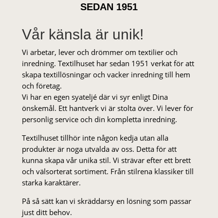
SEDAN 1951
Vår känsla är unik!
Vi arbetar, lever och drömmer om textilier och
inredning. Textilhuset har sedan 1951 verkat för att
skapa textillösningar och vacker inredning till hem
och företag.
Vi har en egen syateljé där vi syr enligt Dina
önskemål. Ett hantverk vi är stolta över. Vi lever för
personlig service och din kompletta inredning.
Textilhuset tillhör inte någon kedja utan alla
produkter är noga utvalda av oss. Detta för att
kunna skapa vår unika stil. Vi strä­var efter ett brett
och välsorterat sor­ti­ment. Från stil­rena klas­siker till
starka karaktärer.
På så sätt kan vi skräddarsy en lösning som passar
just ditt behov.