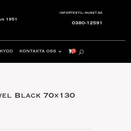
info@textil-huset.se
an 1951
0380-12591
KYDD
KONTAKTA OSS
wel Black 70×130