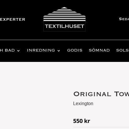
Sed
experter
H BAD
INREDNING
GODIS
SÖMNAD
SOLS
Original To
Lexington
550
kr