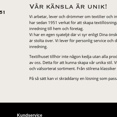
Vår känsla är unik!
51
Vi arbetar, lever och drömmer om textilier och i
har sedan 1951 verkat för att skapa textillösnin
inredning till hem och företag.
Vi har en egen syateljé där vi syr enligt Dina öns
är stolta över. Vi lever för personlig service och
inredning.
Textilhuset tillhör inte någon kedja utan alla pr
av oss. Detta för att kunna skapa vår unika stil. Vi 
och välsorterat sor­ti­ment. Från stil­rena klas­siker
På så sätt kan vi skräddarsy en lösning som passa
Kundservice