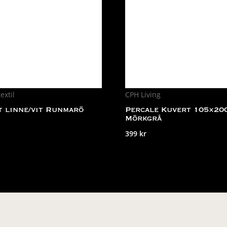
extil
CPH Living
 linne/vit Runmarö
Percale Kuvert 105×20
Mörkgrå
399
kr