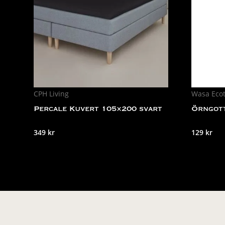
CPH Living
Wasa Ecot
Percale Kuvert 105×200 svart
Örngott
349
kr
129
kr