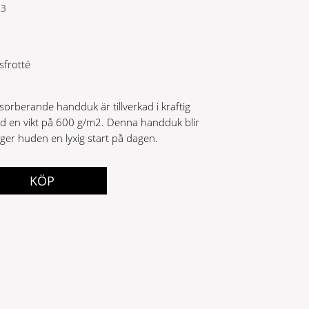
13
sfrotté
rberande handduk är tillverkad i kraftig
d en vikt på 600 g/m2. Denna handduk blir
er huden en lyxig start på dagen.
KÖP