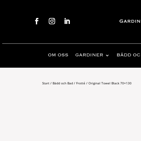
Gardin
OM OSS
GARDINER
BÄDD OC
Start
/
Bädd och Bad
/
Frotté
/ Original Towel Black 70×130