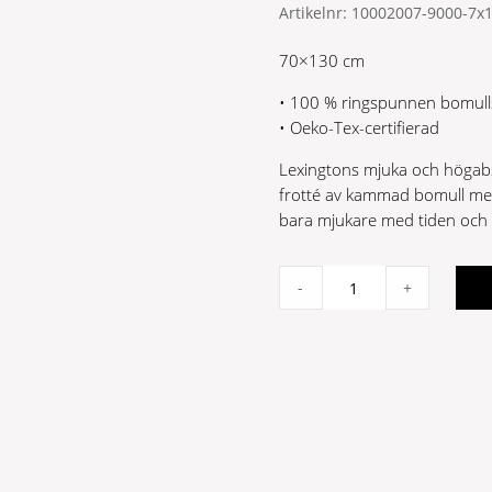
Artikelnr:
10002007-9000-7x
70×130 cm
• 100 % ringspunnen bomull
• Oeko-Tex-certifierad
Lexingtons mjuka och högabso
frotté av kammad bomull me
bara mjukare med tiden och g
Original
-
+
Towel
Black
70x130
quantity