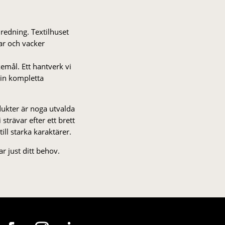
nredning. Textilhuset
gar och vacker
kemål. Ett hantverk vi
 din kompletta
odukter är noga utvalda
strä­var efter ett brett
 till starka karaktärer.
r just ditt behov.