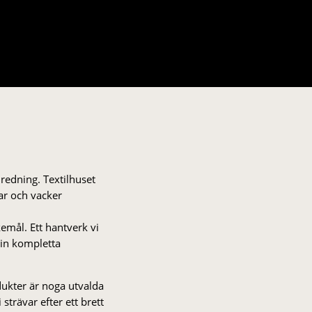
nredning. Textilhuset
gar och vacker
kemål. Ett hantverk vi
 din kompletta
odukter är noga utvalda
strä­var efter ett brett