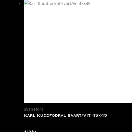
Svanefors
Karl Kuddfodral Svart/Vit 45×45
449
kr