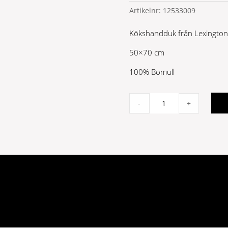
Artikelnr:
12533009
Kökshandduk från Lexington
50×70 cm
100% Bomull
Organic
-
+
Cotton
Terry
Kitchen
Towel
quantity