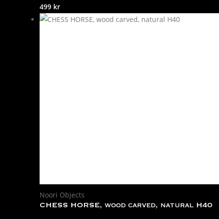
499
kr
Noori Objects
CHESS HORSE, wood carved, natural H40