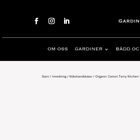
Gardin
OM OSS
GARDINER
BÄDD OC
Start
/
Inredning
/
Kökshanddukar
/ Organic Cotton Terry Kitchen