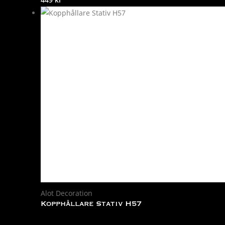
Alot Decoration
Kopphållare Stativ H57