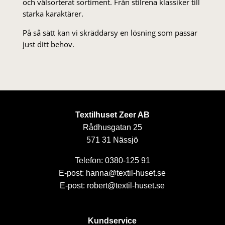
och välsorterat sor­ti­ment. Från stil­rena klas­siker till
starka karaktärer.
På så sätt kan vi skräddarsy en lösning som passar
just ditt behov.
Textilhuset Zeer AB
Rådhusgatan 25
571 31 Nässjö
Telefon: 0380-125 91
E-post: hanna@textil-huset.se
E-post: robert@textil-huset.se
Kundservice