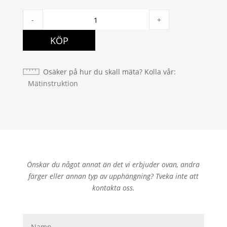
Niel
-
+
2P
135x280
KÖP
Grå
quantity
Osäker på hur du skall mäta? Kolla vår
Mätinstruktion
Önskar du något annat än det vi erbjuder ovan, andra
färger eller annan typ av upphängning? Tveka inte att
kontakta oss.