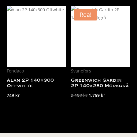
Rea!
Fondaco
Svanefors
Alan 2P 140×300
Greenwich Gardin
Offwhite
2P 140×280 Mörkgrå
Det
Det
749
kr
2.199
kr
1.759
kr
ursprungliga
nuvarande
priset
priset
var:
är:
2.199 kr.
1.759 kr.