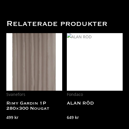
Relaterade produkter
Svanefors
Fondaco
Rimy Gardin 1P
ALAN RÖD
280×300 Nougat
499
kr
649
kr