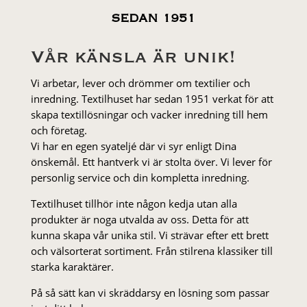
SEDAN 1951
Vår känsla är unik!
Vi arbetar, lever och drömmer om textilier och
inredning. Textilhuset har sedan 1951 verkat för att
skapa textillösningar och vacker inredning till hem
och företag.
Vi har en egen syateljé där vi syr enligt Dina
önskemål. Ett hantverk vi är stolta över. Vi lever för
personlig service och din kompletta inredning.
Textilhuset tillhör inte någon kedja utan alla
produkter är noga utvalda av oss. Detta för att
kunna skapa vår unika stil. Vi strä­var efter ett brett
och välsorterat sor­ti­ment. Från stil­rena klas­siker till
starka karaktärer.
På så sätt kan vi skräddarsy en lösning som passar