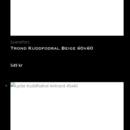
Svanefors
Trond Kuddfodral Beige 60×60
549
kr