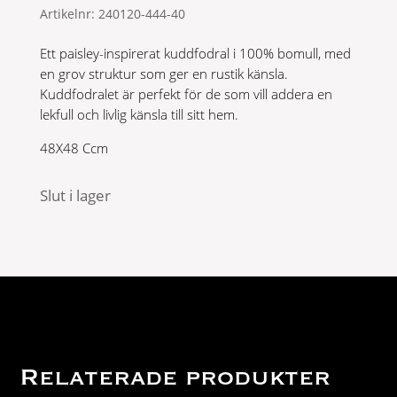
Artikelnr:
240120-444-40
Ett paisley-inspirerat kuddfodral i 100% bomull, med
en grov struktur som ger en rustik känsla.
Kuddfodralet är perfekt för de som vill addera en
lekfull och livlig känsla till sitt hem.
48X48 Ccm
Slut i lager
Relaterade produkter