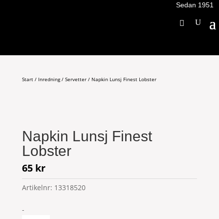
Sedan 1951
Start
/
Inredning
/
Servetter
/ Napkin Lunsj Finest Lobster
Napkin Lunsj Finest
Lobster
65
kr
Artikelnr:
13318520
Napkin
-