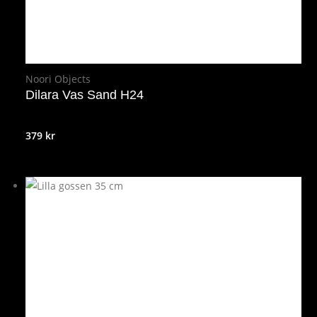
Noori Objects
Dilara Vas Sand H24
379
kr