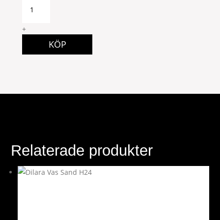
Lunsj
Finest
Lobster
+
quantity
KÖP
Relaterade produkter