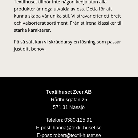
Textilhuset tillhör inte någon kedja utan alla
produkter är noga utvalda av oss. Detta för att
kunna skapa vår unika stil. Vi strä­var efter ett brett
och välsorterat sor­ti­ment. Från stil­rena klas­siker till
starka karaktärer.
På så sätt kan vi skräddarsy en lösning som passar
just ditt behov.
Textilhuset Zeer AB
Rådhusgatan 25
571 31 Nässjö
Telefon: 0380-125 91
E-post: hanna@textil-huset.se
E-post: robert@textil-huset.se