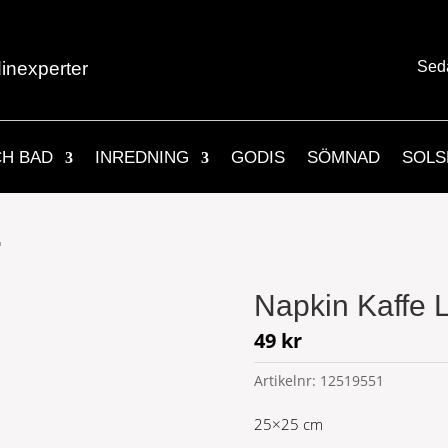
inexperter
Sed
CH BAD
INREDNING
GODIS
SÖMNAD
SOLS
n
Napkin Kaffe L
49
kr
Artikelnr:
12519551
25×25 cm