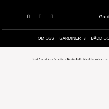
Gard
OM OSS
GARDINER
BÄDD O
Start
/
Inredning
/
Servetter
/ Napkin Kaffe Lily of the valley gree