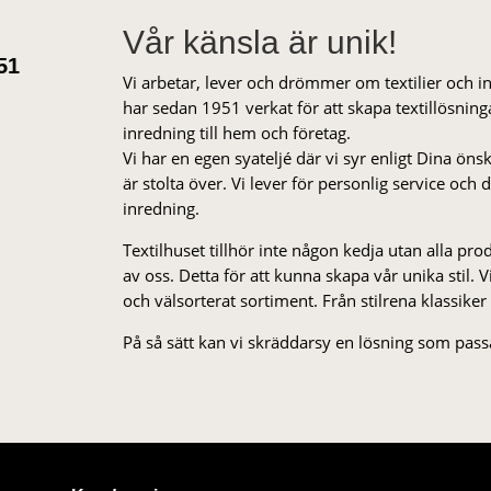
Vår känsla är unik!
51
Vi arbetar, lever och drömmer om textilier och i
har sedan 1951 verkat för att skapa textillösnin
inredning till hem och företag.
Vi har en egen syateljé där vi syr enligt Dina öns
är stolta över. Vi lever för personlig service och
inredning.
Textilhuset tillhör inte någon kedja utan alla pr
av oss. Detta för att kunna skapa vår unika stil. Vi 
och välsorterat sor­ti­ment. Från stil­rena klas­siker
På så sätt kan vi skräddarsy en lösning som passa