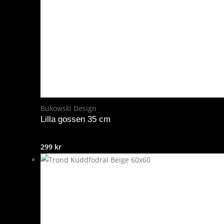
Bukowski Design
Lilla gossen 35 cm
299
kr