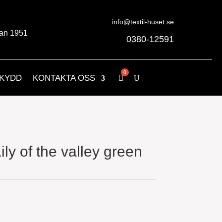
info@textil-huset.se
an 1951
0380-12591
KYDD
KONTAKTA OSS
ily of the valley green