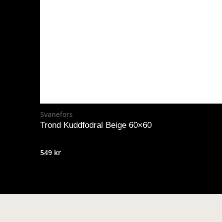
Svanefors
Trond Kuddfodral Beige 60×60
549
kr