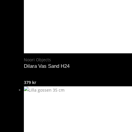
Noori Objects
Dilara Vas Sand H24
379
kr