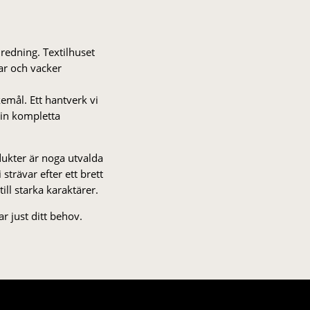
nredning. Textilhuset
gar och vacker
kemål. Ett hantverk vi
 din kompletta
odukter är noga utvalda
strä­var efter ett brett
 till starka karaktärer.
r just ditt behov.