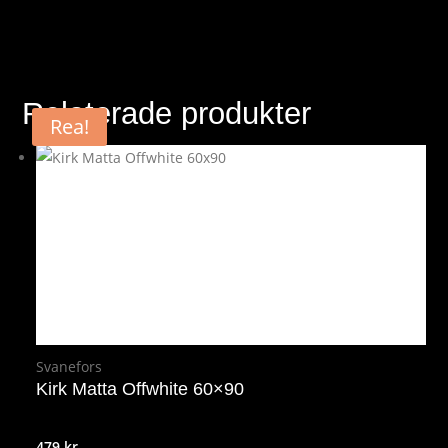
Relaterade produkter
Rea!
Svanefors
Kirk Matta Offwhite 60×90
479
kr