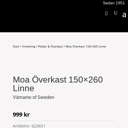
Sedan 1951
Start
/
Inredning
/
Plädar & Överkast
/ Moa Överkast 150×260 Linne
Moa Överkast 150×260
Linne
Värnamo of Sweden
999
kr
Artikelnr:
623651