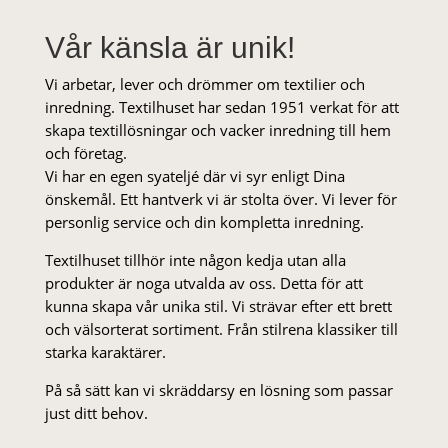
Vår känsla är unik!
Vi arbetar, lever och drömmer om textilier och
inredning. Textilhuset har sedan 1951 verkat för att
skapa textillösningar och vacker inredning till hem
och företag.
Vi har en egen syateljé där vi syr enligt Dina
önskemål. Ett hantverk vi är stolta över. Vi lever för
personlig service och din kompletta inredning.
Textilhuset tillhör inte någon kedja utan alla
produkter är noga utvalda av oss. Detta för att
kunna skapa vår unika stil. Vi strä­var efter ett brett
och välsorterat sor­ti­ment. Från stil­rena klas­siker till
starka karaktärer.
På så sätt kan vi skräddarsy en lösning som passar
just ditt behov.