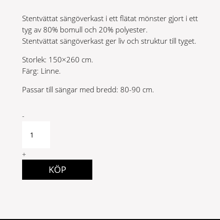
Stentvättat sängöverkast i ett flätat mönster gjort i ett
tyg av 80% bomull och 20% polyester.
Stentvättat sängöverkast ger liv och struktur till tyget.
Storlek: 150×260 cm.
Färg: Linne.
Passar till sängar med bredd: 80-90 cm.
Moa
-
Överkast
150x260
Linne
+
quantity
KÖP