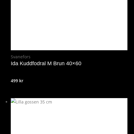
799 kr.
639 kr.
Svanefors
Ida Kuddfodral M Brun 40×60
499
kr