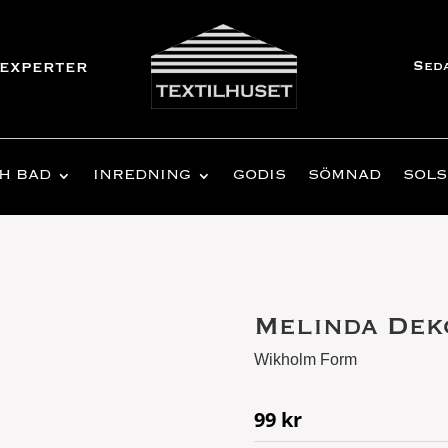
Sed
experter
H BAD
INREDNING
GODIS
SÖMNAD
SOLS
Melinda Deko
Wikholm Form
99
kr