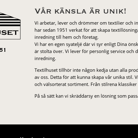
Vår känsla är unik!
Vi arbetar, lever och drömmer om textilier och i
har sedan 1951 verkat för att skapa textillösnin
inredning till hem och företag.
Vi har en egen syateljé där vi syr enligt Dina öns
är stolta över. Vi lever för personlig service och
51
inredning.
Textilhuset tillhör inte någon kedja utan alla pr
av oss. Detta för att kunna skapa vår unika stil. Vi 
och välsorterat sor­ti­ment. Från stil­rena klas­siker
På så sätt kan vi skräddarsy en lösning som passa