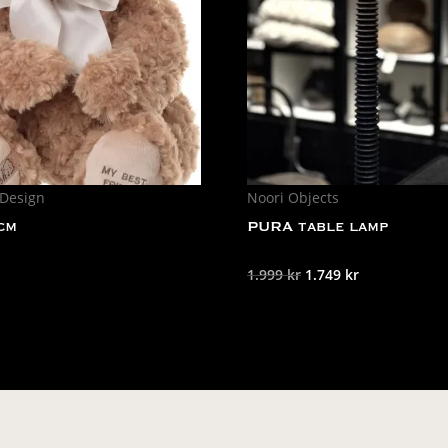
 Design
Noori Objects
cm
PURA table lamp
Det
Det
1.999
kr
1.749
kr
ursprungliga
nuvarande
priset
priset
var:
är:
1.999 kr.
1.749 kr.