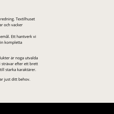
nredning. Textilhuset
gar och vacker
kemål. Ett hantverk vi
 din kompletta
odukter är noga utvalda
strä­var efter ett brett
 till starka karaktärer.
r just ditt behov.