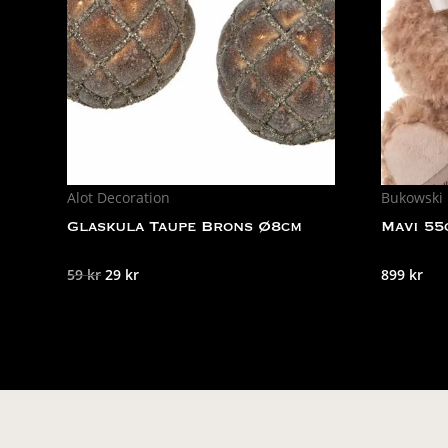
Alot Decoration
Bukowski
Glaskula Taupe Brons Ø8cm
Mavi 55
Det
Det
59
kr
29
kr
899
kr
ursprungliga
nuvarande
priset
priset
var:
är:
59 kr.
29 kr.