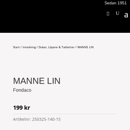
Sedan 1951
Start
/
Inredning
/
Dukar, Löpare & Tabletter
/ MANNE LIN
MANNE LIN
Fondaco
199
kr
Artikelnr:
250325-140-15