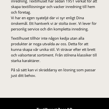
inredning. Textilhuset har sedan 1951 verkat för att
skapa textillösningar och vacker inredning till hem
och företag.
Vi har en egen syateljé där vi syr enligt Dina
önskemål. Ett hantverk vi är stolta över. Vi lever för
personlig service och din kompletta inredning.
Textilhuset tillhör inte någon kedja utan alla
produkter är noga utvalda av oss. Detta för att
kunna skapa vår unika stil. Vi strä­var efter ett brett
och välsorterat sor­ti­ment. Från stil­rena klas­siker till
starka karaktärer.
På så sätt kan vi skräddarsy en lösning som passar
just ditt behov.