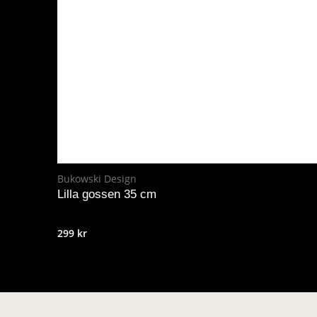
Bukowski Design
Lilla gossen 35 cm
299
kr