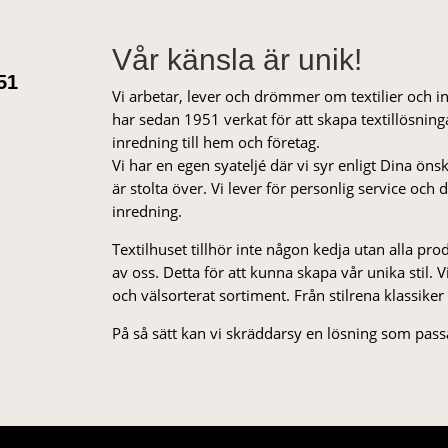
Vår känsla är unik!
51
Vi arbetar, lever och drömmer om textilier och i
har sedan 1951 verkat för att skapa textillösnin
inredning till hem och företag.
Vi har en egen syateljé där vi syr enligt Dina öns
är stolta över. Vi lever för personlig service och
inredning.
Textilhuset tillhör inte någon kedja utan alla pr
av oss. Detta för att kunna skapa vår unika stil. Vi 
och välsorterat sor­ti­ment. Från stil­rena klas­siker
På så sätt kan vi skräddarsy en lösning som passa