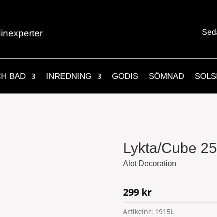
inexperter
Sed
CH BAD
INREDNING
GODIS
SÖMNAD
SOLS
Lykta/Cube 2
Alot Decoration
299
kr
Artikelnr:
1915L