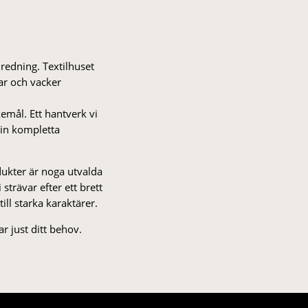
nredning. Textilhuset
gar och vacker
kemål. Ett hantverk vi
 din kompletta
odukter är noga utvalda
strä­var efter ett brett
 till starka karaktärer.
r just ditt behov.