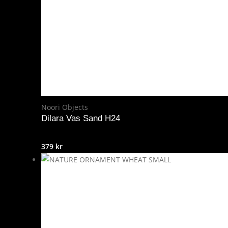
Noori Objects
Dilara Vas Sand H24
379
kr