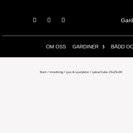
Gard
OM OSS
GARDINER
BÄDD O
Start
/
Inredning
/
Ljus & Ljuslyktor
/ Lykta/Cube 25x25x30