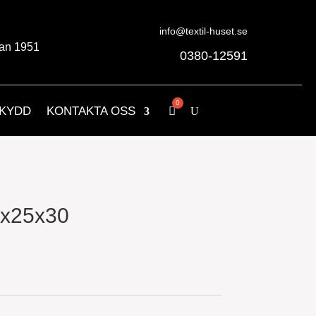
info@textil-huset.se
an 1951
0380-12591
KYDD
KONTAKTA OSS
5x25x30