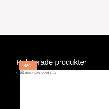
Relaterade produkter
Rea!