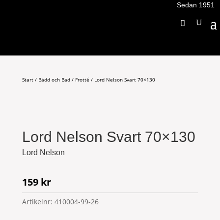
Sedan 1951
Start
/
Bädd och Bad
/
Frotté
/ Lord Nelson Svart 70×130
Lord Nelson Svart 70×130
Lord Nelson
159
kr
Artikelnr:
410004-99-26