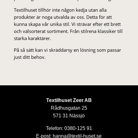
Textilhuset tillhör inte någon kedja utan alla
produkter är noga utvalda av oss. Detta för att
kunna skapa vår unika stil. Vi strä­var efter ett brett
och välsorterat sor­ti­ment. Från stil­rena klas­siker till
starka karaktärer.
På så sätt kan vi skräddarsy en lösning som passar
just ditt behov.
Textilhuset Zeer AB
Rådhusgatan 25
571 31 Nässjö
Telefon: 0380-125 91
E-post: hanna@textil-huset.se