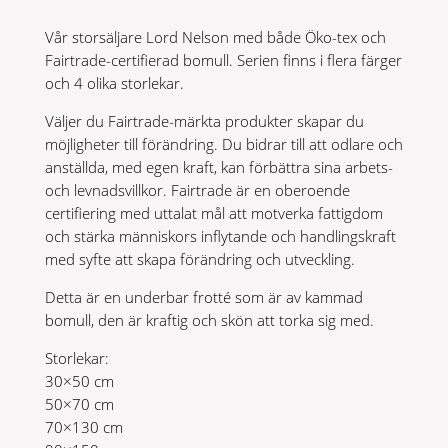
Vår storsäljare Lord Nelson med både Öko-tex och
Fairtrade-certifierad bomull. Serien finns i flera färger
och 4 olika storlekar.
Väljer du Fairtrade-märkta produkter skapar du
möjligheter till förändring. Du bidrar till att odlare och
anställda, med egen kraft, kan förbättra sina arbets-
och levnadsvillkor. Fairtrade är en oberoende
certifiering med uttalat mål att motverka fattigdom
och stärka människors inflytande och handlingskraft
med syfte att skapa förändring och utveckling.
Detta är en underbar frotté som är av kammad
bomull, den är kraftig och skön att torka sig med.
Storlekar:
30×50 cm
50×70 cm
70×130 cm