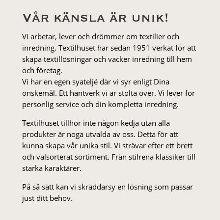
Vår känsla är unik!
Vi arbetar, lever och drömmer om textilier och
inredning. Textilhuset har sedan 1951 verkat för att
skapa textillösningar och vacker inredning till hem
och företag.
Vi har en egen syateljé där vi syr enligt Dina
önskemål. Ett hantverk vi är stolta över. Vi lever för
personlig service och din kompletta inredning.
Textilhuset tillhör inte någon kedja utan alla
produkter är noga utvalda av oss. Detta för att
kunna skapa vår unika stil. Vi strä­var efter ett brett
och välsorterat sor­ti­ment. Från stil­rena klas­siker till
starka karaktärer.
På så sätt kan vi skräddarsy en lösning som passar
just ditt behov.