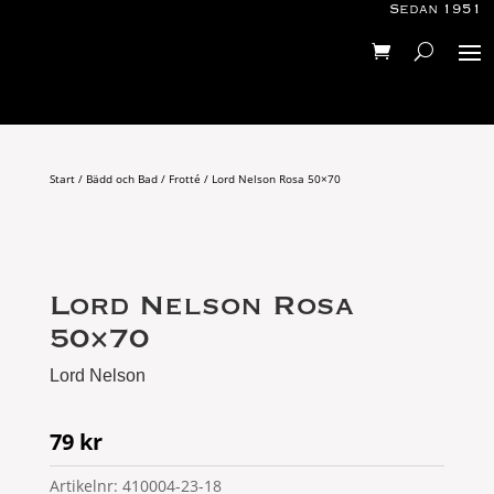
Sedan 1951
Start
/
Bädd och Bad
/
Frotté
/ Lord Nelson Rosa 50×70
Lord Nelson Rosa
50×70
Lord Nelson
79
kr
Artikelnr:
410004-23-18