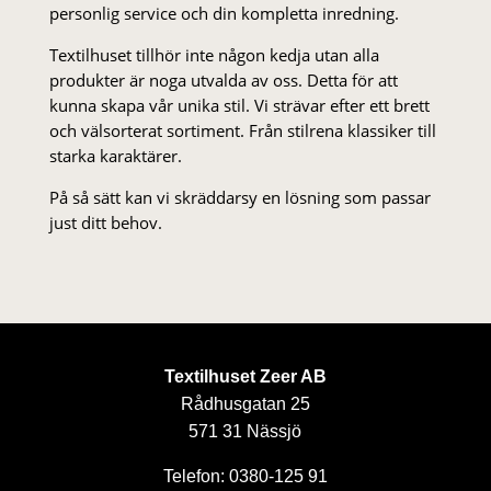
personlig service och din kompletta inredning.
Textilhuset tillhör inte någon kedja utan alla
produkter är noga utvalda av oss. Detta för att
kunna skapa vår unika stil. Vi strä­var efter ett brett
och välsorterat sor­ti­ment. Från stil­rena klas­siker till
starka karaktärer.
På så sätt kan vi skräddarsy en lösning som passar
just ditt behov.
Textilhuset Zeer AB
Rådhusgatan 25
571 31 Nässjö
Telefon: 0380-125 91