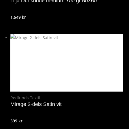
Lilja Dunkudde medium 700 gr 50×60
1.549
kr
Redlunds Textil
Mirage 2-dels Satin vit
399
kr