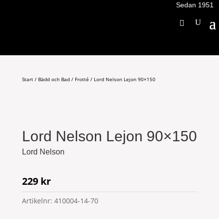
Sedan 1951
Start
/
Bädd och Bad
/
Frotté
/ Lord Nelson Lejon 90×150
Lord Nelson Lejon 90×150
Lord Nelson
229
kr
Artikelnr:
410004-14-70