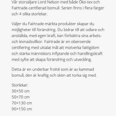
Vår storsäljare Lord Nelson med både Öko-tex och
Fairtrade-certifierad bomull. Serien finns i flera färger
och 4 olika storlekar.
Väljer du Fairtrade-märkta produkter skapar du
möjligheter till förändring. Du bidrar till att odlare och
anställda, med egen kraft, kan förbättra sina arbets-
och levnadsvillkor. Fairtrade är en oberoende
certifiering med uttalat mål att motverka fattigdom
och stärka människors inflytande och handlingskraft
med syfte att skapa förändring och utveckling.
Detta är en underbar frotté som är av kammad
bomull, den är kraftig och skön att torka sig med.
Storlekar:
30×50 cm
50×70 cm
70×130 cm
90×150 cm