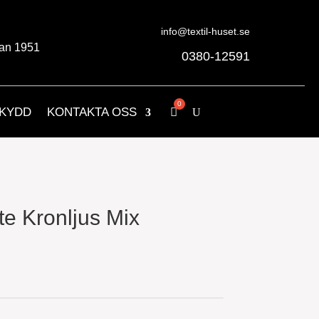
info@textil-huset.se
an 1951
0380-12591
KYDD
KONTAKTA OSS
te Kronljus Mix