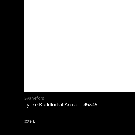
Svanefors
Lycke Kuddfodral Antracit 45×45
279
kr