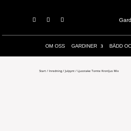
Gard
OM OSS
GARDINER
BÄDD O
Start
/
Inredning
/
Julpynt
/ Ljusstake Tomte Kronljus Mix