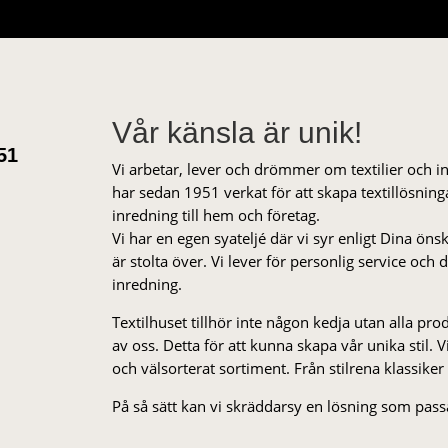
Vår känsla är unik!
51
Vi arbetar, lever och drömmer om textilier och i
har sedan 1951 verkat för att skapa textillösnin
inredning till hem och företag.
Vi har en egen syateljé där vi syr enligt Dina öns
är stolta över. Vi lever för personlig service och
inredning.
Textilhuset tillhör inte någon kedja utan alla pr
av oss. Detta för att kunna skapa vår unika stil. Vi 
och välsorterat sor­ti­ment. Från stil­rena klas­siker
På så sätt kan vi skräddarsy en lösning som passa