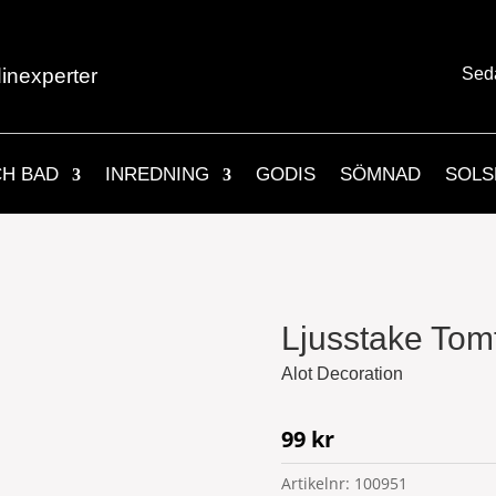
inexperter
Sed
CH BAD
INREDNING
GODIS
SÖMNAD
SOLS
Ljusstake Tom
Alot Decoration
99
kr
Artikelnr:
100951