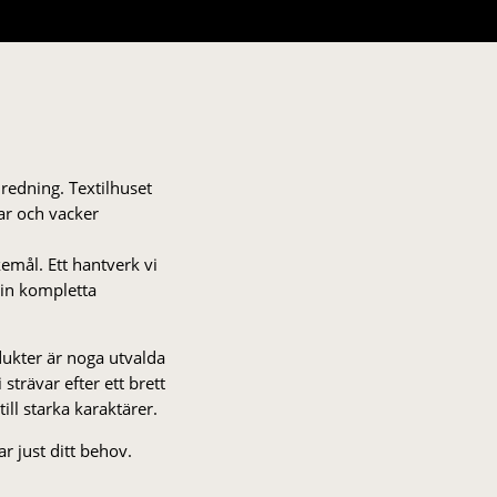
nredning. Textilhuset
gar och vacker
kemål. Ett hantverk vi
 din kompletta
odukter är noga utvalda
strä­var efter ett brett
 till starka karaktärer.
r just ditt behov.