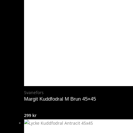
Svanefors
Margit Kuddfodral M Brun 45×45
299
kr