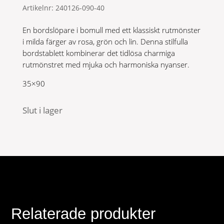
Artikelnr:
240126-090-40
En bordslöpare i bomull med ett klassiskt rutmönster
i milda färger av rosa, grön och lin. Denna stilfulla
bordstablett kombinerar det tidlösa charmiga
rutmönstret med mjuka och harmoniska nyanser.
35×90
Slut i lager
Relaterade produkter