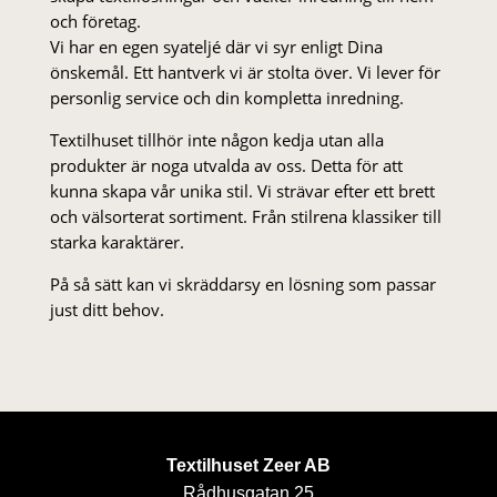
och företag.
Vi har en egen syateljé där vi syr enligt Dina
önskemål. Ett hantverk vi är stolta över. Vi lever för
personlig service och din kompletta inredning.
Textilhuset tillhör inte någon kedja utan alla
produkter är noga utvalda av oss. Detta för att
kunna skapa vår unika stil. Vi strä­var efter ett brett
och välsorterat sor­ti­ment. Från stil­rena klas­siker till
starka karaktärer.
På så sätt kan vi skräddarsy en lösning som passar
just ditt behov.
Textilhuset Zeer AB
Rådhusgatan 25