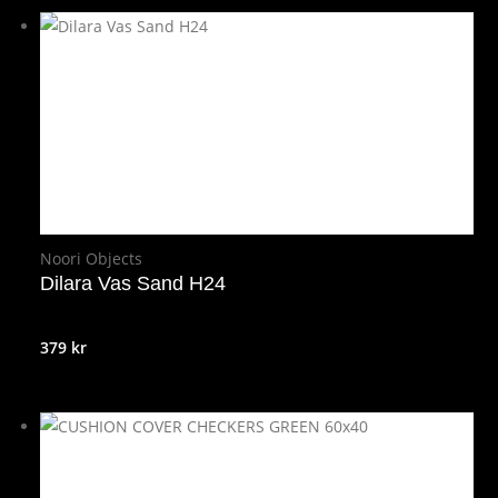
Noori Objects
Dilara Vas Sand H24
379
kr