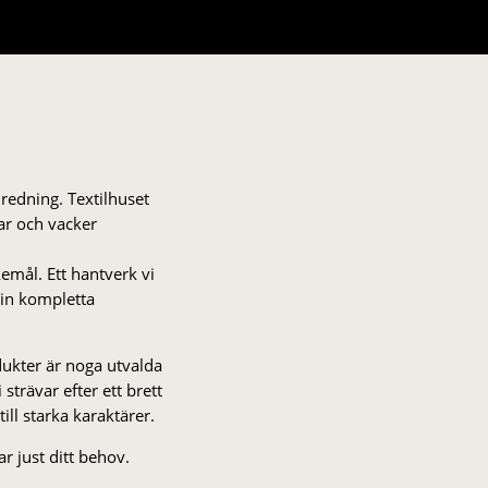
nredning. Textilhuset
gar och vacker
kemål. Ett hantverk vi
 din kompletta
odukter är noga utvalda
strä­var efter ett brett
 till starka karaktärer.
r just ditt behov.