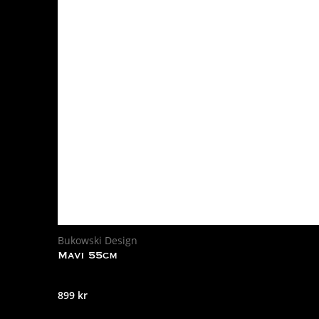
Bukowski Design
Mavi 55cm
899
kr