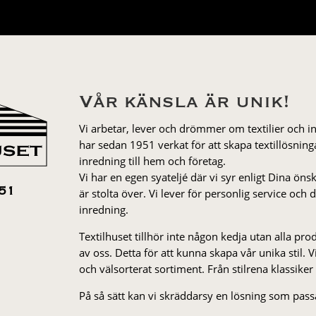
Vår känsla är unik!
Vi arbetar, lever och drömmer om textilier och i
har sedan 1951 verkat för att skapa textillösnin
inredning till hem och företag.
Vi har en egen syateljé där vi syr enligt Dina öns
är stolta över. Vi lever för personlig service och
51
inredning.
Textilhuset tillhör inte någon kedja utan alla pr
av oss. Detta för att kunna skapa vår unika stil. Vi 
och välsorterat sor­ti­ment. Från stil­rena klas­siker
På så sätt kan vi skräddarsy en lösning som passa