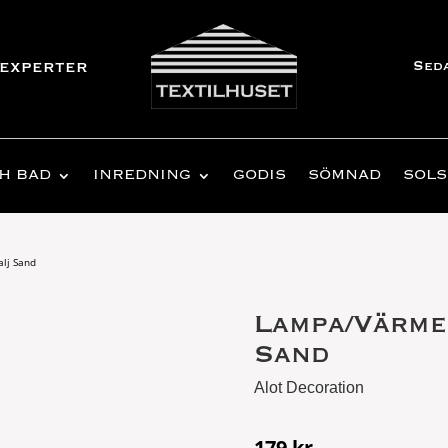
Sed
experter
H BAD
INREDNING
GODIS
SÖMNAD
SOLS
lj Sand
Lampa/Värme
Sand
Alot Decoration
179
kr