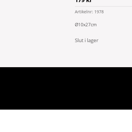
Artikelnr:
1978
Ø10x27cm
Slut i lager