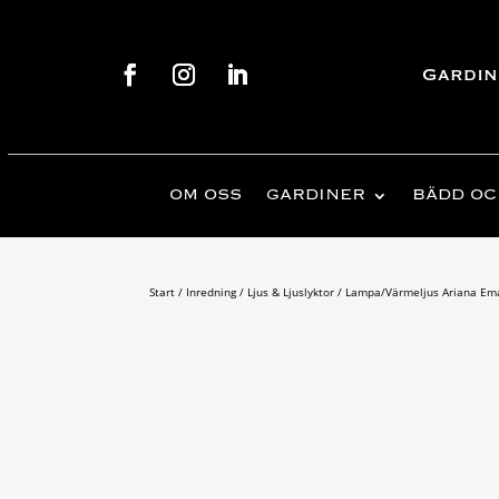
Gardin
OM OSS
GARDINER
BÄDD OC
Start
/
Inredning
/
Ljus & Ljuslyktor
/ Lampa/Värmeljus Ariana Ema