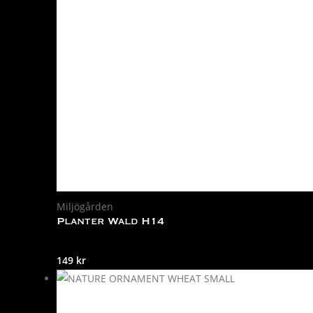
Miljögården
Planter Wald H14
149
kr