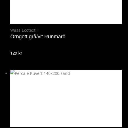
Wasa Ecotextil
Örngott grå/vit Runmarö
129
kr