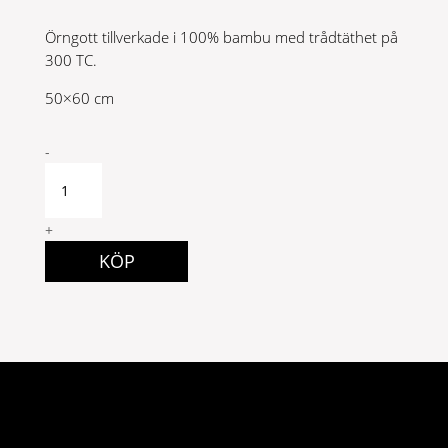
Örngott tillverkade i 100% bambu med trådtäthet på
300 TC.
50×60 cm
Kungsholmen
-
Örngott
50x60
Bambu
+
quantity
KÖP