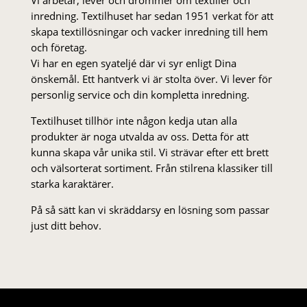
inredning. Textilhuset har sedan 1951 verkat för att
skapa textillösningar och vacker inredning till hem
och företag.
Vi har en egen syateljé där vi syr enligt Dina
önskemål. Ett hantverk vi är stolta över. Vi lever för
personlig service och din kompletta inredning.
Textilhuset tillhör inte någon kedja utan alla
produkter är noga utvalda av oss. Detta för att
kunna skapa vår unika stil. Vi strä­var efter ett brett
och välsorterat sor­ti­ment. Från stil­rena klas­siker till
starka karaktärer.
På så sätt kan vi skräddarsy en lösning som passar
just ditt behov.