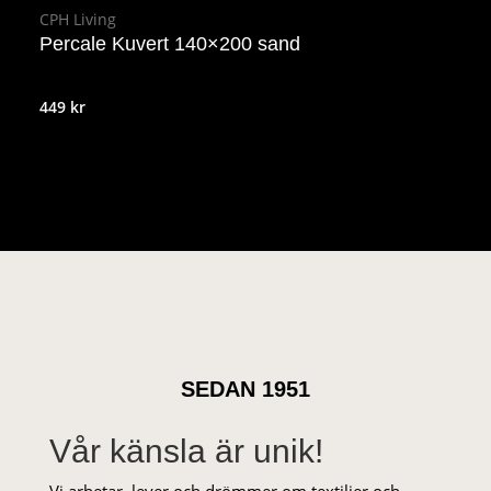
CPH Living
Percale Kuvert 140×200 sand
449
kr
SEDAN 1951
Vår känsla är unik!
Vi arbetar, lever och drömmer om textilier och