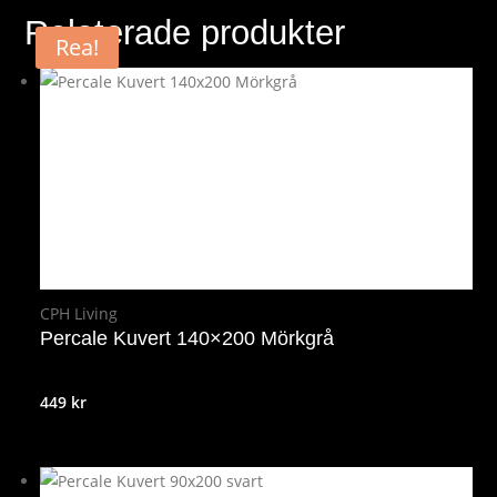
Relaterade produkter
Rea!
CPH Living
Percale Kuvert 140×200 Mörkgrå
449
kr