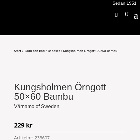
Sedan 1951
Start
/
Bädd och Bad
/
Bäddset
/ Kungsholmen Örngott 50×60 Bambu
Kungsholmen Örngott
50×60 Bambu
Värnamo of Sweden
229
kr
Artikelnr:
233607