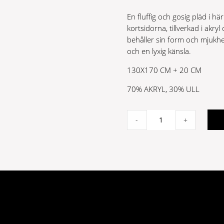
En fluffig och gosig pläd i h
kortsidorna, tillverkad i akryl 
behåller sin form och mjukhe
och en lyxig känsla.
130X170 CM + 20 CM
70% AKRYL, 30% ULL
Klara
-
+
Mulit
quantity