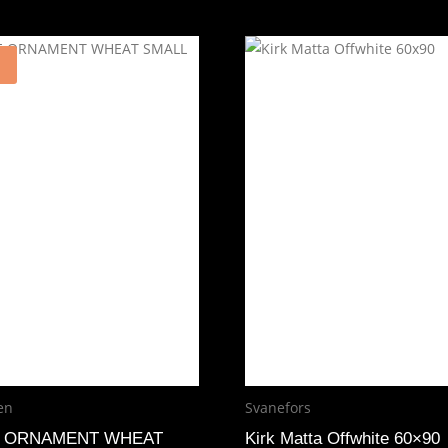
en
Svanefors
 ORNAMENT WHEAT
Kirk Matta Offwhite 60×90