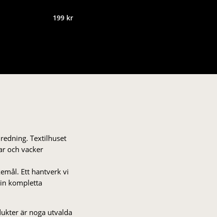
199
kr
nredning. Textilhuset
gar och vacker
kemål. Ett hantverk vi
 din kompletta
odukter är noga utvalda