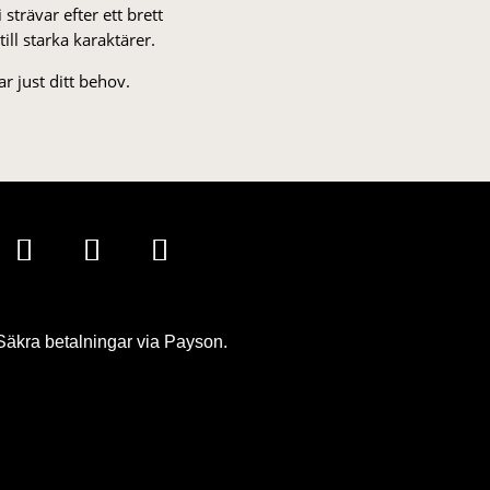
strä­var efter ett brett
 till starka karaktärer.
r just ditt behov.
Säkra betalningar via Payson.