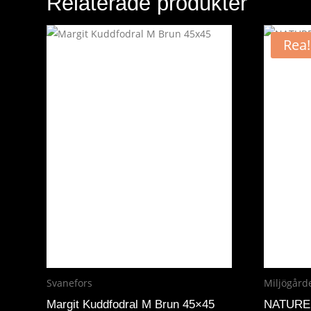
Relaterade produkter
Rea!
Svanefors
Miljögård
Margit Kuddfodral M Brun 45×45
NATURE