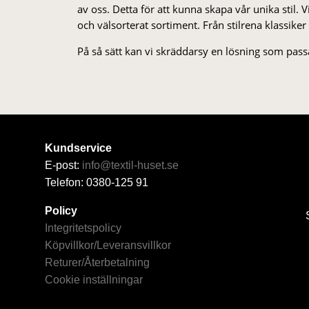
av oss. Detta för att kunna skapa vår unika stil. Vi 
och välsorterat sor­ti­ment. Från stil­rena klas­siker
På så sätt kan vi skräddarsy en lösning som passa
Kundservice
E-post:
info@textil-huset.se
Telefon: 0380-125 91
Policy
Integritetspolicy
Köpvillkor/Leveransvillkor
Returer/Återbetalning
Cookie inställningar