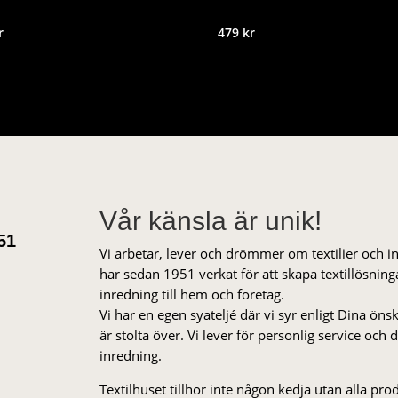
Det
r
479
kr
rungliga
nuvarande
et
priset
är:
r.
28 kr.
Vår känsla är unik!
51
Vi arbetar, lever och drömmer om textilier och i
har sedan 1951 verkat för att skapa textillösnin
inredning till hem och företag.
Vi har en egen syateljé där vi syr enligt Dina öns
är stolta över. Vi lever för personlig service och
inredning.
Textilhuset tillhör inte någon kedja utan alla pr