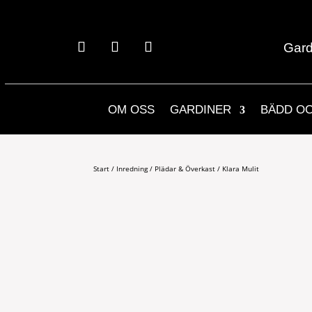
Gard
OM OSS
GARDINER
BÄDD O
Start
/
Inredning
/
Plädar & Överkast
/ Klara Mulit