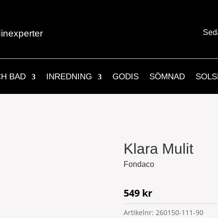
inexperter
Sed
CH BAD
INREDNING
GODIS
SÖMNAD
SOLS
Klara Mulit
Fondaco
549
kr
Artikelnr:
260150-111-90