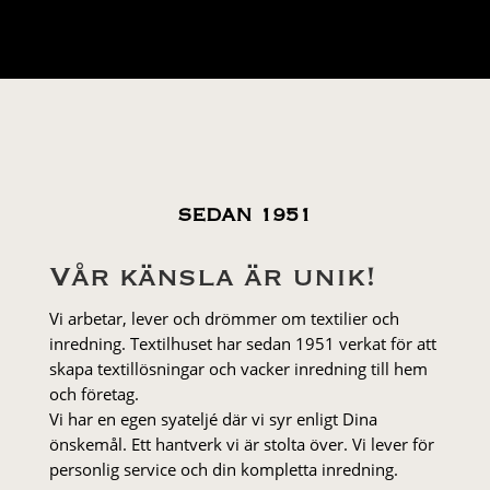
var:
är:
49 kr.
39 kr.
SEDAN 1951
Vår känsla är unik!
Vi arbetar, lever och drömmer om textilier och
inredning. Textilhuset har sedan 1951 verkat för att
skapa textillösningar och vacker inredning till hem
och företag.
Vi har en egen syateljé där vi syr enligt Dina
önskemål. Ett hantverk vi är stolta över. Vi lever för
personlig service och din kompletta inredning.