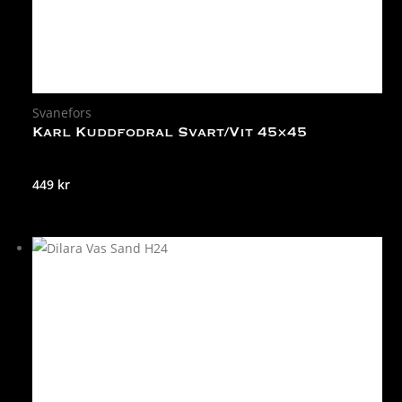
Svanefors
Karl Kuddfodral Svart/Vit 45×45
449
kr