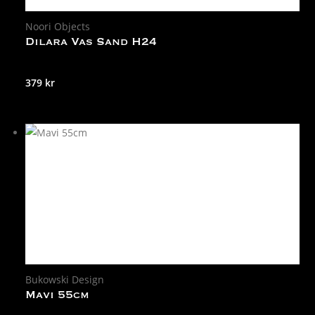
Noori Objects
Dilara Vas Sand H24
379
kr
Bukowski Design
Mavi 55cm