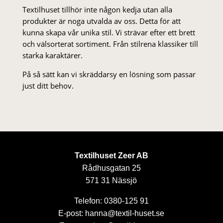
Textilhuset tillhör inte någon kedja utan alla
produkter är noga utvalda av oss. Detta för att
kunna skapa vår unika stil. Vi strä­var efter ett brett
och välsorterat sor­ti­ment. Från stil­rena klas­siker till
starka karaktärer.
På så sätt kan vi skräddarsy en lösning som passar
just ditt behov.
Textilhuset Zeer AB
Rådhusgatan 25
571 31 Nässjö
Telefon: 0380-125 91
E-post: hanna@textil-huset.se