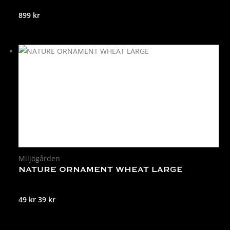
899
kr
Miljögården
NATURE ORNAMENT WHEAT LARGE
Det
Det
49
kr
39
kr
ursprungliga
nuvarande
priset
priset