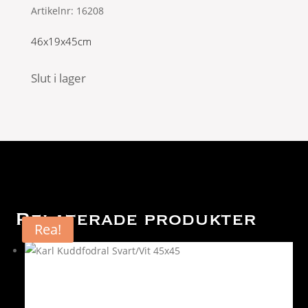
Artikelnr:
16208
46x19x45cm
Slut i lager
Relaterade produkter
Rea!