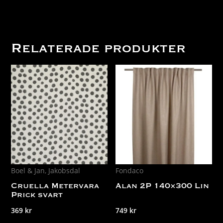
Relaterade produkter
Boel & Jan
,
Jakobsdal
Fondaco
Cruella Metervara
Alan 2P 140×300 Lin
Prick svart
369
kr
749
kr