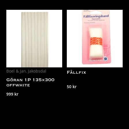
Boel & Jan
,
Jakobsdal
Fållfix
Göran 1P 135×300
50
kr
offwhite
999
kr