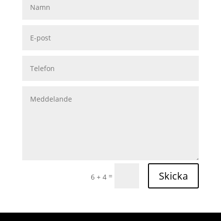
Skicka
=
6 + 4