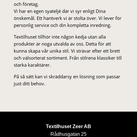
och företag.
Vi har en egen syateljé där vi syr enligt Dina
önskemål. Ett hantverk vi är stolta över. Vi lever för
personlig service och din kompletta inredning.
Textilhuset tillhör inte någon kedja utan alla
produkter är noga utvalda av oss. Detta för att
kunna skapa vår unika stil. Vi strä­var efter ett brett
och välsorterat sor­ti­ment. Från stil­rena klas­siker till
starka karaktärer.
På så sätt kan vi skräddarsy en lösning som passar
just ditt behov.
Textilhuset Zeer AB
Rådhusgatan 25