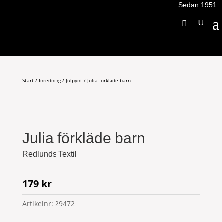
Sedan 1951
Start
/
Inredning
/
Julpynt
/ Julia förkläde barn
Julia förkläde barn
Redlunds Textil
179
kr
Artikelnr:
29472