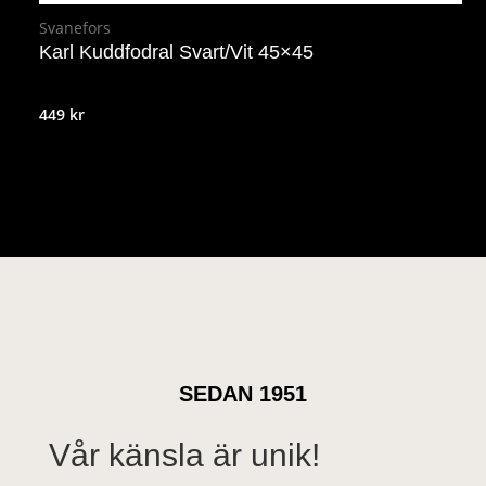
Svanefors
Karl Kuddfodral Svart/Vit 45×45
449
kr
SEDAN 1951
Vår känsla är unik!