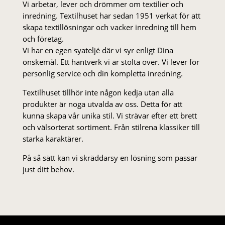
Vi arbetar, lever och drömmer om textilier och
inredning. Textilhuset har sedan 1951 verkat för att
skapa textillösningar och vacker inredning till hem
och företag.
Vi har en egen syateljé där vi syr enligt Dina
önskemål. Ett hantverk vi är stolta över. Vi lever för
personlig service och din kompletta inredning.
Textilhuset tillhör inte någon kedja utan alla
produkter är noga utvalda av oss. Detta för att
kunna skapa vår unika stil. Vi strä­var efter ett brett
och välsorterat sor­ti­ment. Från stil­rena klas­siker till
starka karaktärer.
På så sätt kan vi skräddarsy en lösning som passar
just ditt behov.