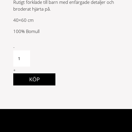
Rutigt förkläde till barn med enfärgade detaljer och
broderat hjärta på.
40×60 cm
100% Bomull
Julia
-
förkläde
barn
quantity
+
KÖP