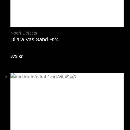
Noori Objects
Dilara Vas Sand H24
379
kr