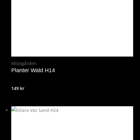
Miljögården
Planter Wald H14
149
kr