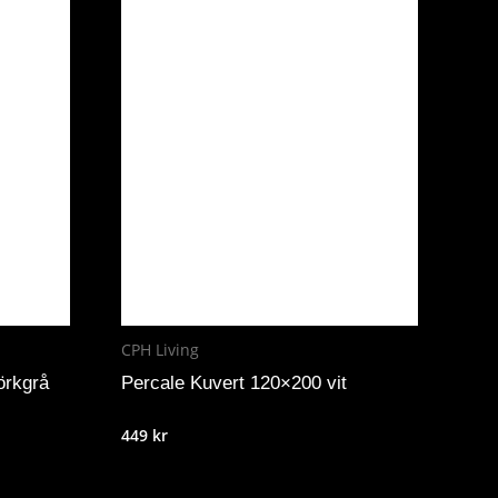
CPH Living
örkgrå
Percale Kuvert 120×200 vit
449
kr