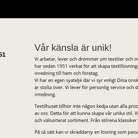
Vår känsla är unik!
51
Vi arbetar, lever och drömmer om textilier och i
har sedan 1951 verkat för att skapa textillösnin
inredning till hem och företag.
Vi har en egen syateljé där vi syr enligt Dina öns
är stolta över. Vi lever för personlig service och
inredning.
Textilhuset tillhör inte någon kedja utan alla pr
av oss. Detta för att kunna skapa vår unika stil. Vi 
och välsorterat sor­ti­ment. Från stil­rena klas­siker
På så sätt kan vi skräddarsy en lösning som passa