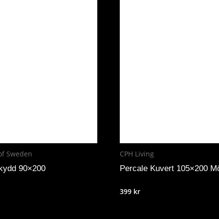
of Sweden
CPH Living
kydd 90×200
Percale Kuvert 105×200 M
399
kr