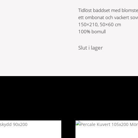
var:
är:
Tidlöst bäddset med blomster
599 kr.
299 kr.
ett ombonat och vackert sov
150×210, 50×60 cm
100% bomull
Slut i lager