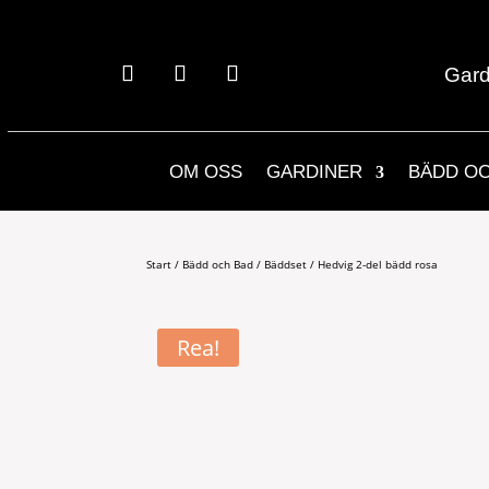
Gard
OM OSS
GARDINER
BÄDD O
Start
/
Bädd och Bad
/
Bäddset
/ Hedvig 2-del bädd rosa
Rea!