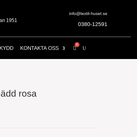
info@textil-huset.se
an 1951
0380-12591
KYDD
KONTAKTA OSS
bädd rosa
nde