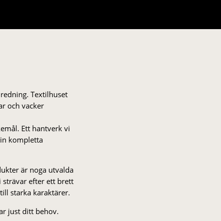
nredning. Textilhuset
gar och vacker
kemål. Ett hantverk vi
 din kompletta
odukter är noga utvalda
strä­var efter ett brett
 till starka karaktärer.
r just ditt behov.