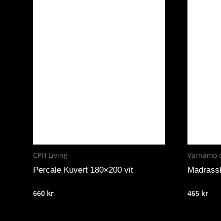
CPH Living
Värnamo 
Percale Kuvert 180×200 vit
Madrass
660
kr
465
kr