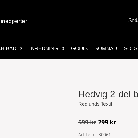
inexperter
Sed
CH BAD
INREDNING
GODIS
SÖMNAD
SOLS
Hedvig 2-del 
Redlunds Textil
Det
Det
599
kr
299
kr
ursprungliga
nuvara
Artikelnr:
30061
priset
priset