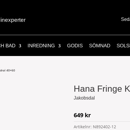
inexperter
Sed
CH BAD
INREDNING
GODIS
SÖMNAD
SOLS
odral 40×60
Hana Fringe K
Jakobsdal
649
kr
Artikelnr:
N892402-12