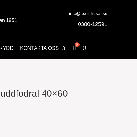
info@textil-huset.se
an 1951
0380-12591
KYDD
KONTAKTA OSS
uddfodral 40×60