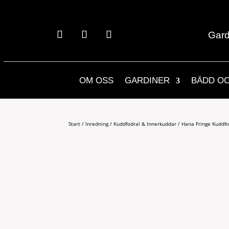
Gard
OM OSS
GARDINER
BÄDD O
Start
/
Inredning
/
Kuddfodral & Innerkuddar
/ Hana Fringe Kuddf