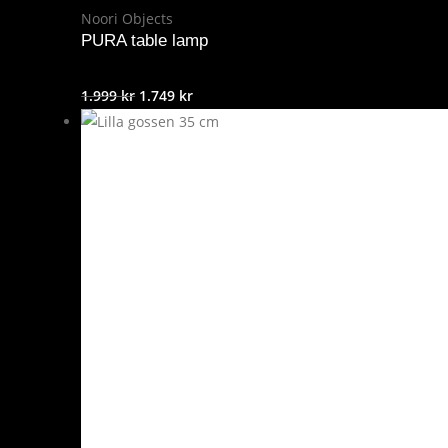
Noori Objects
PURA table lamp
Det
Det
1.999
kr
1.749
kr
ursprungliga
nuvarande
priset
priset
var:
är:
1.999 kr.
1.749 kr.