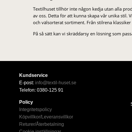
Textilhuset tillhör inte någon kedja utan alla pr
av oss. Detta för att kunna skapa vår unika stil. Vi 
och välsorterat sor­ti­ment. Från stil­rena klas­siker
På så sätt kan vi skräddarsy en lösning som passa
Kundservice
E-post:
info@textil-huset.se
Telefon: 0380-125 91
Policy
Integritetspolicy
Köpvillkor/Leveransvillkor
Returer/Återbetalning
Cookie inställningar