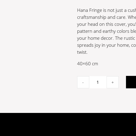
Hana Fringe is not just a cus
craftsmanship and care. Whe
your head on this cover, you’
pattern and earthy colors ble
your home decor. The rustic 
spreads joy in your home, co
twist.
40×60 cm
Hana
-
+
Fringe
Kuddfodral
40x60
quantity