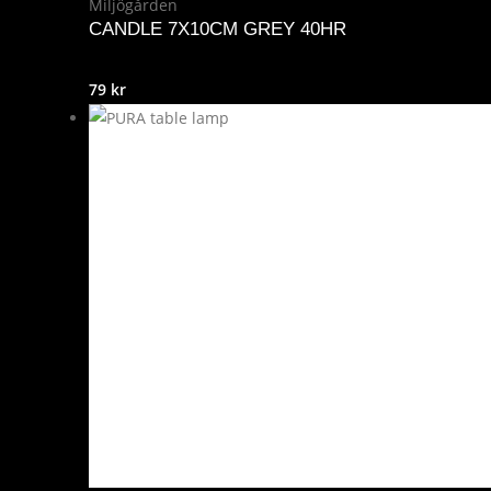
Miljögården
CANDLE 7X10CM GREY 40HR
79
kr