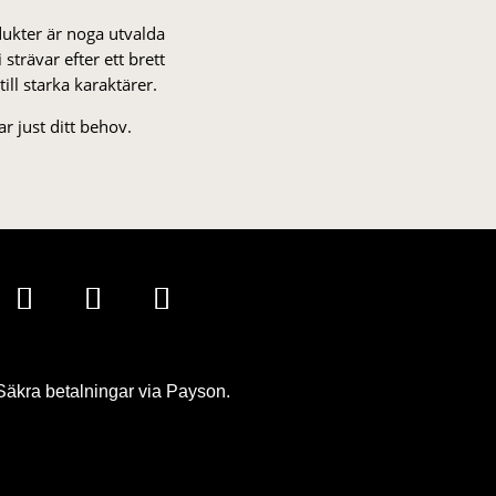
odukter är noga utvalda
strä­var efter ett brett
 till starka karaktärer.
r just ditt behov.
Säkra betalningar via Payson.