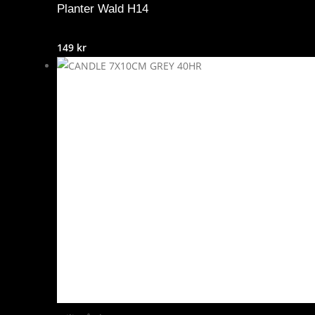
Planter Wald H14
149
kr