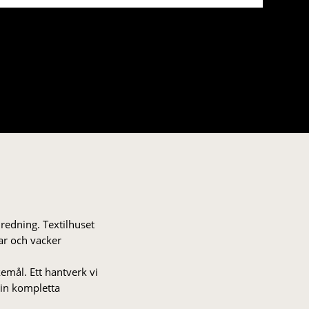
nredning. Textilhuset
gar och vacker
kemål. Ett hantverk vi
 din kompletta