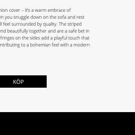
hion cover – it’s a warm embrace of
n you snuggle down on the sofa and rest
ll feel surrounded by quality. The striped
nd beautifully together and are a safe bet in
fringes on the sides add a playful touch that
ntributing to a bohemian feel with a modern
KÖP