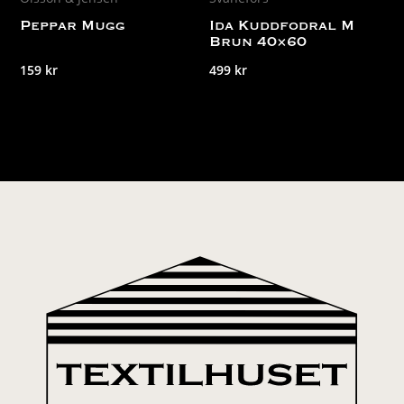
Peppar Mugg
Ida Kuddfodral M
Brun 40×60
159
kr
499
kr