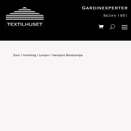
Gardinexperter
Sedan 1951
Start
/
Inredning
/
Lampor
/ Hampton Bordslampa