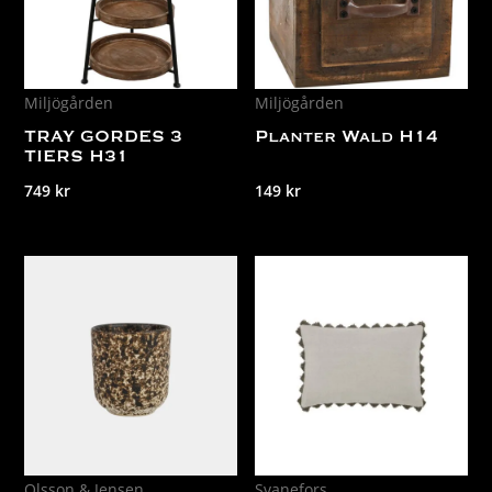
Miljögården
Miljögården
TRAY GORDES 3
Planter Wald H14
TIERS H31
749
kr
149
kr
Olsson & Jensen
Svanefors