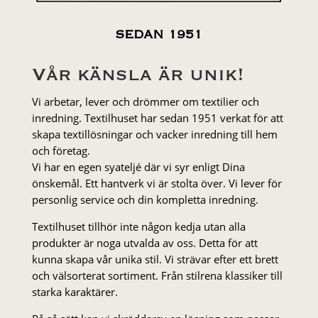
SEDAN 1951
Vår känsla är unik!
Vi arbetar, lever och drömmer om textilier och
inredning. Textilhuset har sedan 1951 verkat för att
skapa textillösningar och vacker inredning till hem
och företag.
Vi har en egen syateljé där vi syr enligt Dina
önskemål. Ett hantverk vi är stolta över. Vi lever för
personlig service och din kompletta inredning.
Textilhuset tillhör inte någon kedja utan alla
produkter är noga utvalda av oss. Detta för att
kunna skapa vår unika stil. Vi strä­var efter ett brett
och välsorterat sor­ti­ment. Från stil­rena klas­siker till
starka karaktärer.