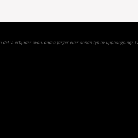
det vi erbjuder ovan, andra färger eller annan typ av upphängning? Tv