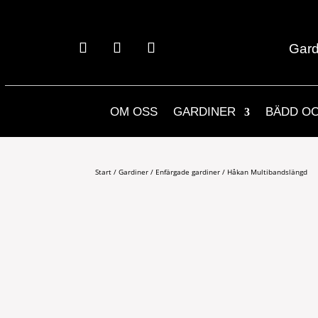
Gard
OM OSS
GARDINER
BÄDD O
Start
/
Gardiner
/
Enfärgade gardiner
/ Håkan Multibandslängd