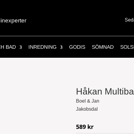
inexperter
Sed
CH BAD
INREDNING
GODIS
SÖMNAD
SOLS
Håkan Multib
Boel & Jan
Jakobsdal
589
kr