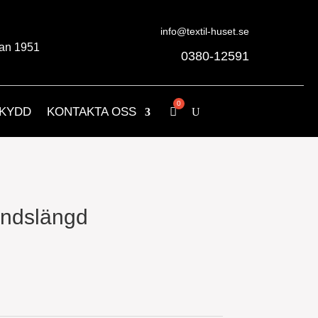
info@textil-huset.se
an 1951
0380-12591
KYDD
KONTAKTA OSS
andslängd