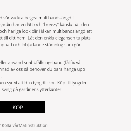
ed vår vackra beigea multibandslängd i
din har en lätt och ”breezy” känsla när den
a och härliga look blir Håkan multibandslängd ett
tt till ditt hem. Låt den enkla elegansen ta plats
lappnad och inbjudande stämning som gör
eller använd snabbfållningsband (fållfix vår
 sömnad av oss så behöver du bara hänga upp
.
en syr vi alltid in tyngdfickor. Köp till tyngder
in sving på gardinens ytterkanter
KÖP
 Kolla vår
Mätinstruktion