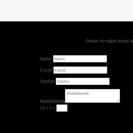
Önskar du något annat än 
Namn
E-post
Telefon
Meddelande
12 + 7
=
Skicka