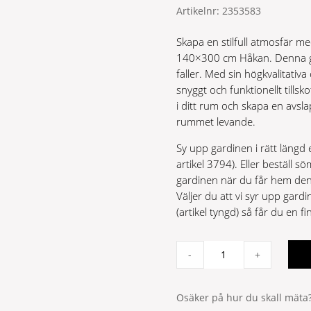
Artikelnr:
2353583
Skapa en stilfull atmosfär m
140×300 cm Håkan. Denna gar
faller. Med sin högkvalitativ
snyggt och funktionellt tillsko
i ditt rum och skapa en avs
rummet levande.
Sy upp gardinen i rätt längd 
artikel 3794). Eller beställ
gardinen när du får hem den
Väljer du att vi syr upp gardin
(artikel tyngd) så får du en f
Håkan
-
+
Multibandslängd
quantity
Osäker på hur du skall mäta?