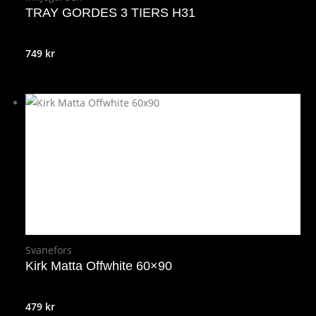
TRAY GORDES 3 TIERS H31
749
kr
Svanefors
Kirk Matta Offwhite 60×90
479
kr