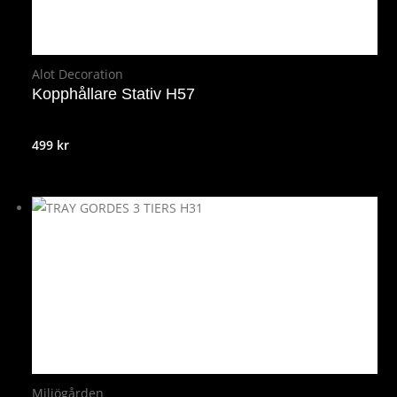
Alot Decoration
Kopphållare Stativ H57
499
kr
Miljögården