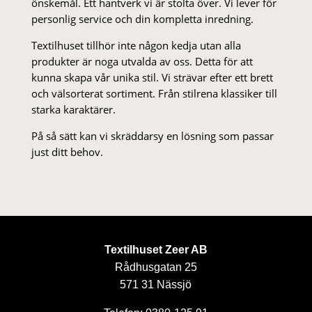
önskemål. Ett hantverk vi är stolta över. Vi lever för
personlig service och din kompletta inredning.
Textilhuset tillhör inte någon kedja utan alla
produkter är noga utvalda av oss. Detta för att
kunna skapa vår unika stil. Vi strä­var efter ett brett
och välsorterat sor­ti­ment. Från stil­rena klas­siker till
starka karaktärer.
På så sätt kan vi skräddarsy en lösning som passar
just ditt behov.
Textilhuset Zeer AB
Rådhusgatan 25
571 31 Nässjö