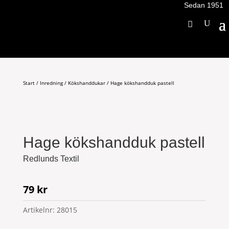
Sedan 1951
Start
/
Inredning
/
Kökshanddukar
/ Hage kökshandduk pastell
Hage kökshandduk pastell
Redlunds Textil
79
kr
Artikelnr:
28015