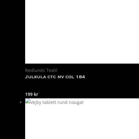
Redlunds Textil
Julkula ctc mv col 184
199
kr