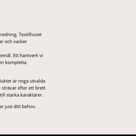
nredning. Textilhuset
gar och vacker
kemål. Ett hantverk vi
 din kompletta
odukter är noga utvalda
strä­var efter ett brett
 till starka karaktärer.
r just ditt behov.