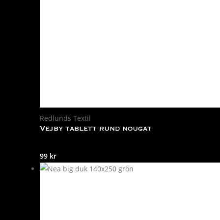
Redlunds Textil
Vejby tablett rund nougat
99
kr