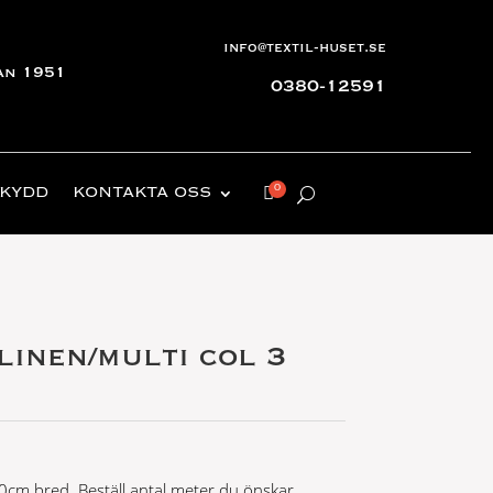
info@textil-huset.se
an 1951
0380-12591
KYDD
KONTAKTA OSS
linen/multi col 3
cm bred. Beställ antal meter du önskar.