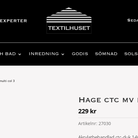
Sed
experter
H BAD
INREDNING
GODIS
SÖMNAD
SOLS
multi col 3
Hage ctc mv 
229
kr
Artikelnr:
27030
Akrylatbehandlad ctc-duk 140