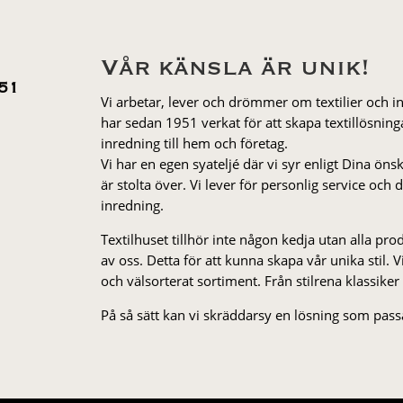
Vår känsla är unik!
51
Vi arbetar, lever och drömmer om textilier och i
har sedan 1951 verkat för att skapa textillösnin
inredning till hem och företag.
Vi har en egen syateljé där vi syr enligt Dina öns
är stolta över. Vi lever för personlig service och
inredning.
Textilhuset tillhör inte någon kedja utan alla pr
av oss. Detta för att kunna skapa vår unika stil. Vi 
och välsorterat sor­ti­ment. Från stil­rena klas­siker
På så sätt kan vi skräddarsy en lösning som passa