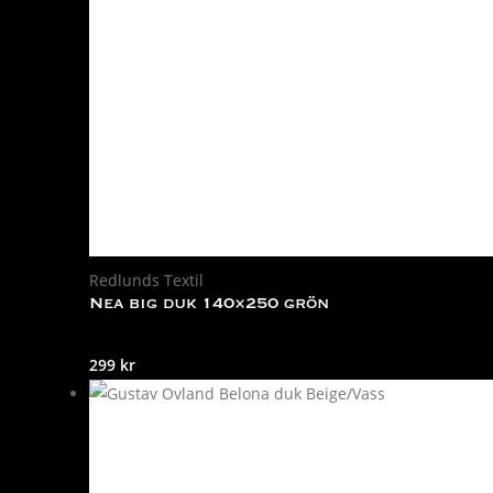
Redlunds Textil
Nea big duk 140×250 grön
299
kr