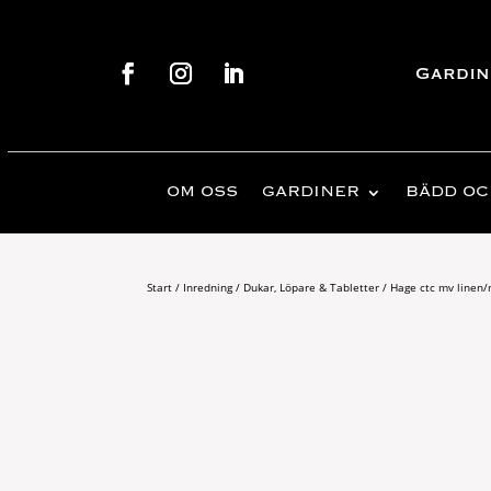
Gardin
OM OSS
GARDINER
BÄDD OC
Start
/
Inredning
/
Dukar, Löpare & Tabletter
/ Hage ctc mv linen/