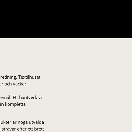
nredning. Textilhuset
gar och vacker
kemål. Ett hantverk vi
 din kompletta
odukter är noga utvalda
strä­var efter ett brett