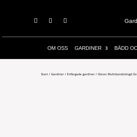
Gard
OM OSS
GARDINER
BÄDD O
Start
/
Gardiner
/
Enfärgade gardiner
/ Göran Multibandslängd Gr