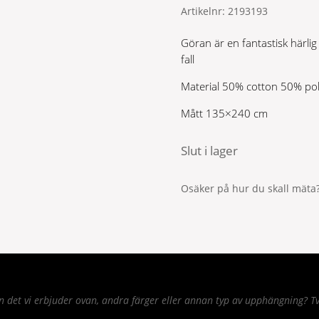
Artikelnr:
2193193
Göran är en fantastisk härli
fall
Material 50% cotton 50% pol
Mått 135×240 cm
Slut i lager
Osäker på hur du skall mäta?
det vi erbjuder ovan, andra färger eller annan typ av upphängning? Tv