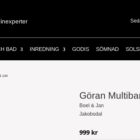
inexperter
Sed
CH BAD
INREDNING
GODIS
SÖMNAD
SOLS
å 240
Göran Multiba
Boel & Jan
Jakobsdal
999
kr