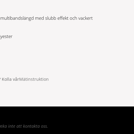
g multibandslängd med slubb effekt och vackert
yester
 Kolla vår
Mätinstruktion
eka inte att kontakta oss.