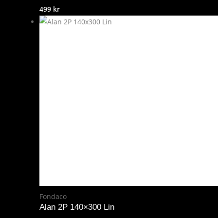
499
kr
Fondaco
Alan 2P 140×300 Lin