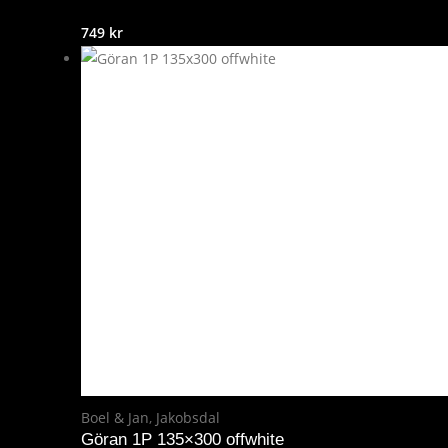
749
kr
Boel & Jan
,
Jakobsdal
Göran 1P 135×300 offwhite