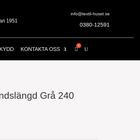
info@textil-huset.se
an 1951
0380-12591
KYDD
KONTAKTA OSS
ndslängd Grå 240