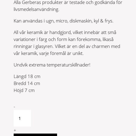
Alla Gerberas produkter är testade och godkända för
livsmedelsanvändning.
Kan användas i ugn, micro, diskmaskin, kyl & frys.
All vår keramik är handgjord, vilket innebär att små
variationer i färg och form kan förekomma, likaså
rinningar i glasyren. Vilket är en del av charmen med
vår keramik, varje föremål är unikt.
Undvik extrema temperaturskillnader!
Längd 18 cm
Bredd 14 cm
Höjd 7 cm
Fyrkantform
-
Grafit
quantity
+