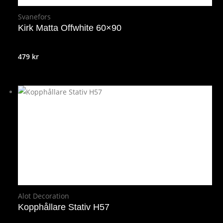
Svanefors
Kirk Matta Offwhite 60×90
479
kr
Alot Decoration
Kopphållare Stativ H57