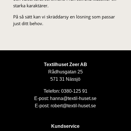
starka karaktärer.
På så sätt kan vi skräddarsy en lösning som passar
just ditt behov.
Textilhuset Zeer AB
Rådhusgatan 25
571 31 Nässjö
Telefon: 0380-125 91
E-post: hanna@textil-huset.se
E-post: robert@textil-huset.se
Kundservice