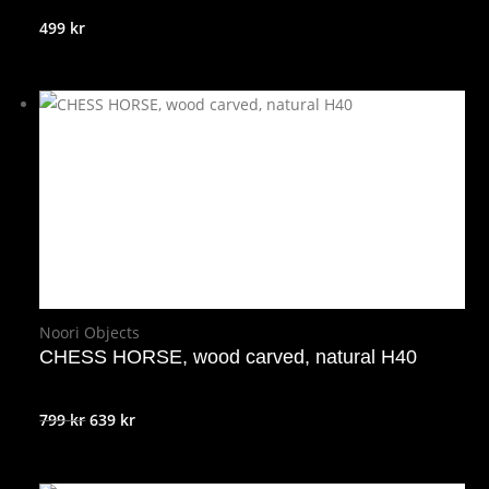
499
kr
Noori Objects
CHESS HORSE, wood carved, natural H40
Det
Det
799
kr
639
kr
ursprungliga
nuvarande
priset
priset