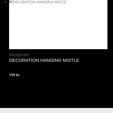
var:
är:
799 kr.
639 kr.
Miljögården
DECORATION HANGING MISTLE
199
kr