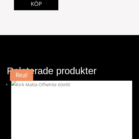
KÖP
Relaterade produkter
Rea!