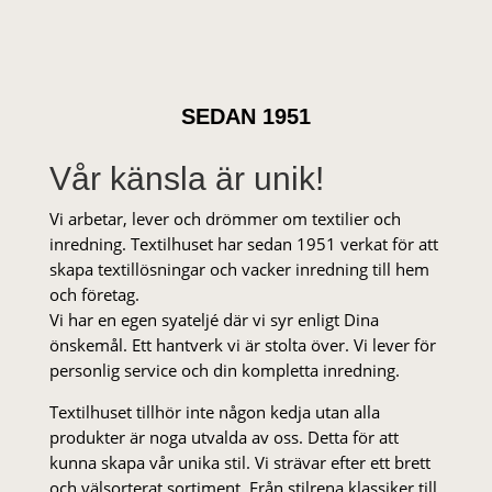
SEDAN 1951
Vår känsla är unik!
Vi arbetar, lever och drömmer om textilier och
inredning. Textilhuset har sedan 1951 verkat för att
skapa textillösningar och vacker inredning till hem
och företag.
Vi har en egen syateljé där vi syr enligt Dina
önskemål. Ett hantverk vi är stolta över. Vi lever för
personlig service och din kompletta inredning.
Textilhuset tillhör inte någon kedja utan alla
produkter är noga utvalda av oss. Detta för att
kunna skapa vår unika stil. Vi strä­var efter ett brett
och välsorterat sor­ti­ment. Från stil­rena klas­siker till