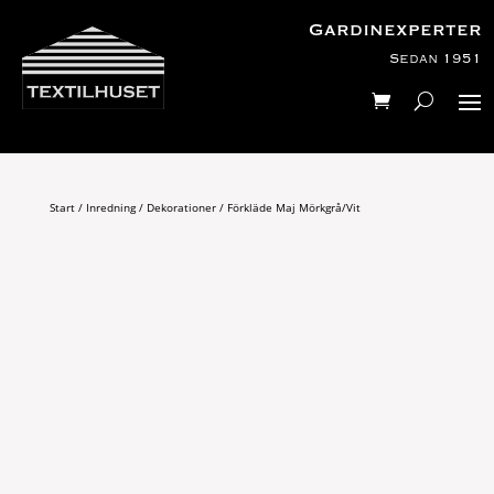
Gardinexperter
Sedan 1951
Start
/
Inredning
/
Dekorationer
/ Förkläde Maj Mörkgrå/Vit