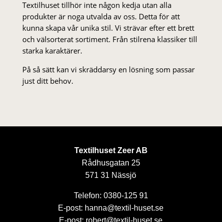
Textilhuset tillhör inte någon kedja utan alla
produkter är noga utvalda av oss. Detta för att
kunna skapa vår unika stil. Vi strä­var efter ett brett
och välsorterat sor­ti­ment. Från stil­rena klas­siker till
starka karaktärer.
På så sätt kan vi skräddarsy en lösning som passar
just ditt behov.
Textilhuset Zeer AB
Rådhusgatan 25
571 31 Nässjö
Telefon: 0380-125 91
E-post: hanna@textil-huset.se
E-post: robert@textil-huset.se