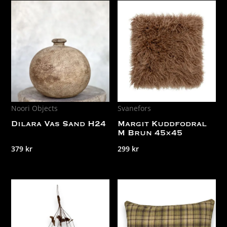
Noori Objects
Svanefors
Dilara Vas Sand H24
Margit Kuddfodral
M Brun 45×45
379
kr
299
kr