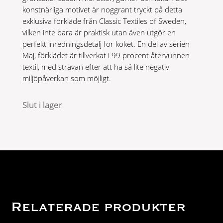
konstnärliga motivet är noggrant tryckt på detta
exklusiva förkläde från Classic Textiles of Sweden,
vilken inte bara är praktisk utan även utgör en
perfekt inredningsdetalj för köket. En del av serien
Maj, förklädet är tillverkat i 99 procent återvunnen
textil, med strävan efter att ha så lite negativ
miljöpåverkan som möjligt.
Slut i lager
Relaterade produkter