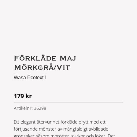
Förkläde Maj
Mörkgrå/Vit
Wasa Ecotextil
179
kr
Artikelnr:
36298
Ett elegant återvunnet förkläde prytt med ett
förtjusande mönster av mångfaldigt avbildade
grönsaker såsom morötter, gurkor och lökar. Det