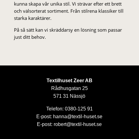
kunna skapa vår unika stil. Vi strä­var efter ett brett
och välsorterat sor­ti­ment. Från stil­rena klas­siker till
starka karaktärer.
På så sätt kan vi skräddarsy en lösning som passar
just ditt behov.
Textilhuset Zeer AB
Rådhusgatan 25
571 31 Nässjö
Telefon: 0380-125 91
E-post: hanna@textil-huset.se
E-post: robert@textil-huset.se