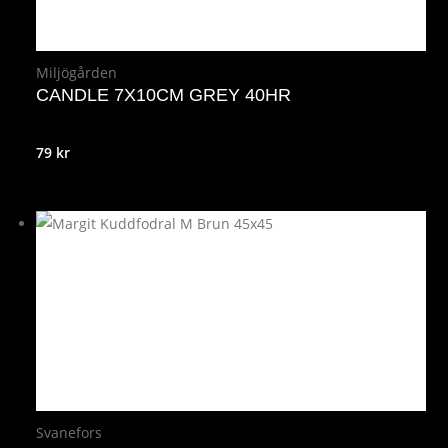
Miljögården
CANDLE 7X10CM GREY 40HR
79
kr
Svanefors