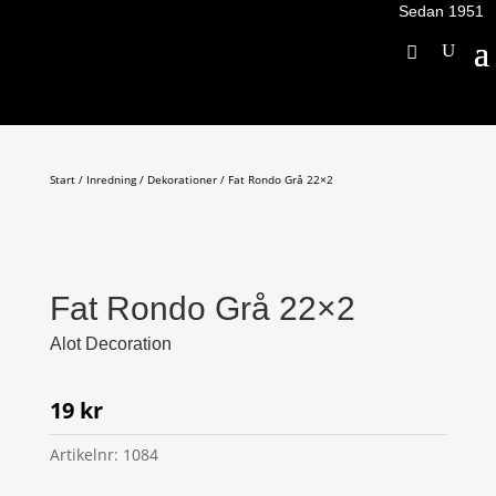
Sedan 1951
Start
/
Inredning
/
Dekorationer
/ Fat Rondo Grå 22×2
Fat Rondo Grå 22×2
Alot Decoration
19
kr
Artikelnr:
1084