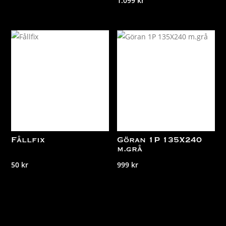
1.099
kr
Fållfix
Göran 1P 135X240
m.grå
50
kr
999
kr