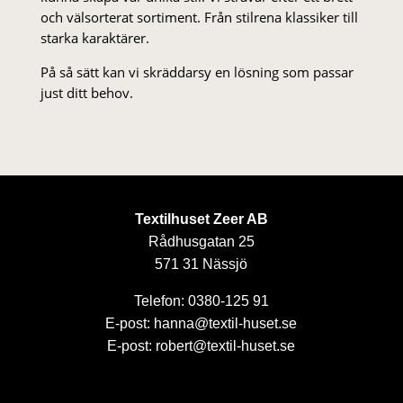
och välsorterat sor­ti­ment. Från stil­rena klas­siker till
starka karaktärer.
På så sätt kan vi skräddarsy en lösning som passar
just ditt behov.
Textilhuset Zeer AB
Rådhusgatan 25
571 31 Nässjö
Telefon: 0380-125 91
E-post: hanna@textil-huset.se
E-post: robert@textil-huset.se