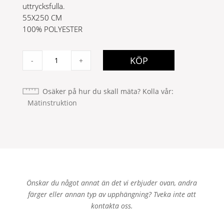
uttrycksfulla.
55X250 CM
100% POLYESTER
FARAH
KÖP
-
+
MBGK
SVART
quantity
Osäker på hur du skall mäta? Kolla vår
Mätinstruktion
Önskar du något annat än det vi erbjuder ovan, andra
färger eller annan typ av upphängning? Tveka inte att
kontakta oss.