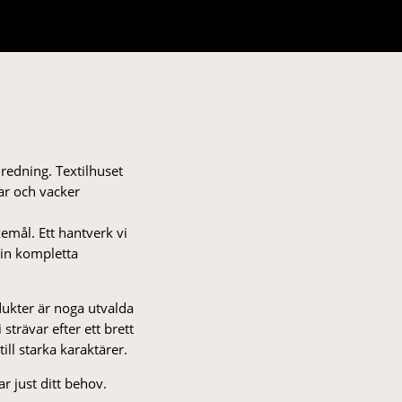
nredning. Textilhuset
gar och vacker
kemål. Ett hantverk vi
 din kompletta
odukter är noga utvalda
strä­var efter ett brett
 till starka karaktärer.
r just ditt behov.