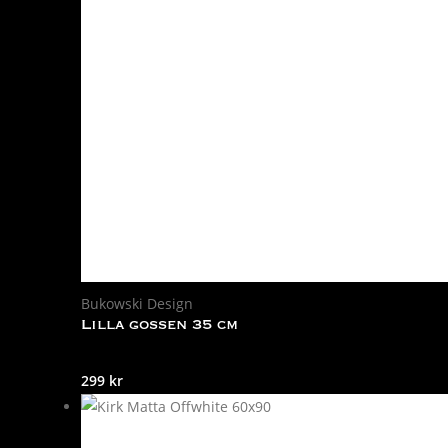
Bukowski Design
Lilla gossen 35 cm
299
kr