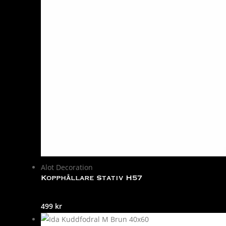
Alot Decoration
Kopphållare Stativ H57
499
kr