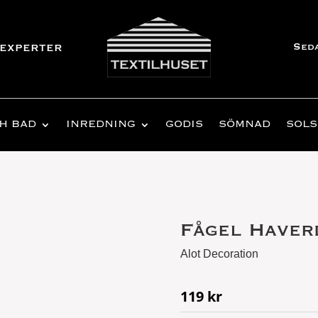
Sed
experter
H BAD
INREDNING
GODIS
SÖMNAD
SOLS
Fågel Haver
Alot Decoration
119
kr