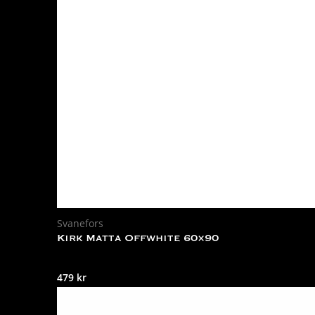
Svanefors
Kirk Matta Offwhite 60×90
479
kr