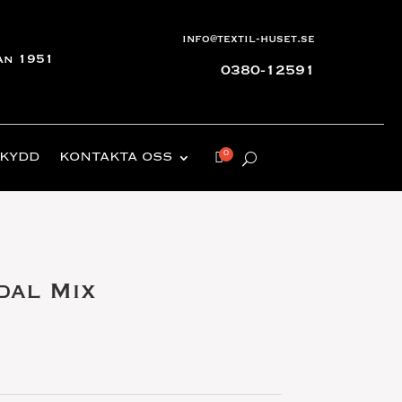
info@textil-huset.se
an 1951
0380-12591
KYDD
KONTAKTA OSS
dal Mix