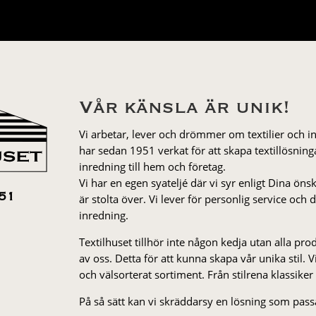
Vår känsla är unik!
Vi arbetar, lever och drömmer om textilier och i
har sedan 1951 verkat för att skapa textillösnin
inredning till hem och företag.
Vi har en egen syateljé där vi syr enligt Dina öns
är stolta över. Vi lever för personlig service och
51
inredning.
Textilhuset tillhör inte någon kedja utan alla pr
av oss. Detta för att kunna skapa vår unika stil. Vi 
och välsorterat sor­ti­ment. Från stil­rena klas­siker
På så sätt kan vi skräddarsy en lösning som passa