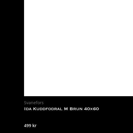
Svanefors
Ida Kuddfodral M Brun 40×60
499
kr