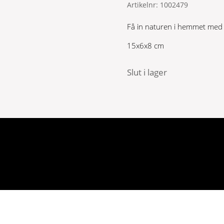
Artikelnr:
1002479
Få in naturen i hemmet med en
15x6x8 cm
Slut i lager