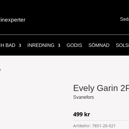
inexperter
Sed
CH BAD
INREDNING
GODIS
SÖMNAD
SOLS
0
Evely Garin 2
Svanefors
499
kr
Artikelnr:
7851-20-021