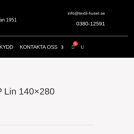
info@textil-huset.se
an 1951
0380-12591
KYDD
KONTAKTA OSS
P Lin 140×280