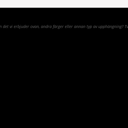
det vi erbjuder ovan, andra färger eller annan typ av upphängning? Tv