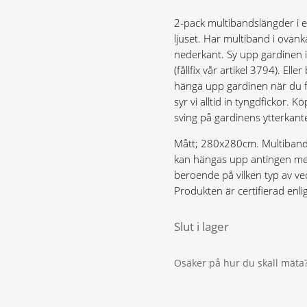
2-pack multibandslängder i en
ljuset. Har multiband i ovank
nederkant. Sy upp gardinen i
(fållfix vår artikel 3794). El
hänga upp gardinen när du få
syr vi alltid in tyngdfickor. Kö
sving på gardinens ytterkant
Mått; 280x280cm. Multiband ä
kan hängas upp antingen med 
beroende på vilken typ av veck
Produkten är certifierad e
Slut i lager
Osäker på hur du skall mäta?