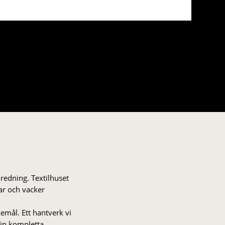
nredning. Textilhuset
gar och vacker
kemål. Ett hantverk vi
 din kompletta