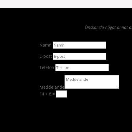
Önskar du något annat än 
Namn
E-post
Telefon
Meddelande
14 + 8
=
Skicka