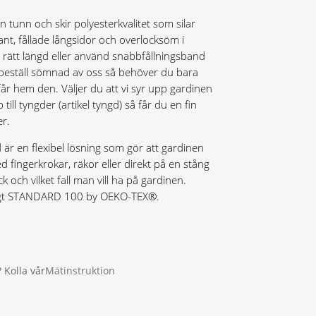
 tunn och skir polyesterkvalitet som silar
ant, fållade långsidor och overlocksöm i
 rätt längd eller använd snabbfållningsband
ler beställ sömnad av oss så behöver du bara
r hem den. Väljer du att vi syr upp gardinen
p till tyngder (artikel tyngd) så får du en fin
er.
r en flexibel lösning som gör att gardinen
fingerkrokar, räkor eller direkt på en stång
 och vilket fall man vill ha på gardinen.
nligt STANDARD 100 by OEKO-TEX®.
 Kolla vår
Mätinstruktion