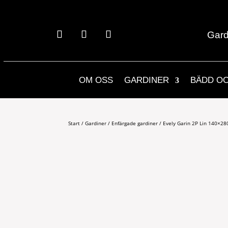
Gard
OM OSS
GARDINER
BÄDD O
Start
/
Gardiner
/
Enfärgade gardiner
/ Evely Garin 2P Lin 140×28