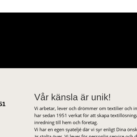
Vår känsla är unik!
51
Vi arbetar, lever och drömmer om textilier och i
har sedan 1951 verkat för att skapa textillösnin
inredning till hem och företag.
Vi har en egen syateljé där vi syr enligt Dina öns
är stolta över. Vi lever för personlig service och