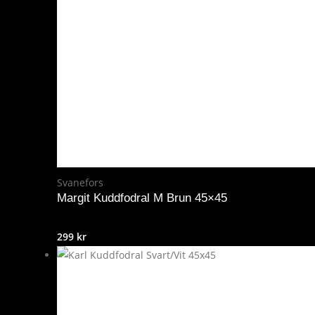
Svanefors
Margit Kuddfodral M Brun 45×45
299
kr