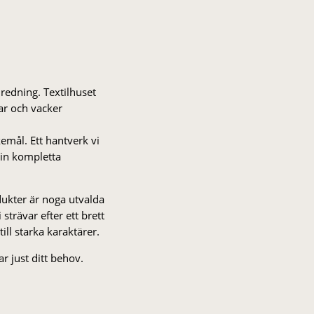
nredning. Textilhuset
gar och vacker
kemål. Ett hantverk vi
 din kompletta
odukter är noga utvalda
strä­var efter ett brett
 till starka karaktärer.
r just ditt behov.