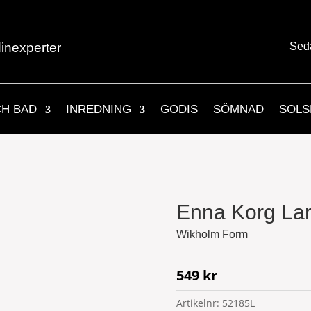
inexperter
Sed
CH BAD
INREDNING
GODIS
SÖMNAD
SOLS
Enna Korg La
Wikholm Form
549
kr
Artikelnr:
52185L