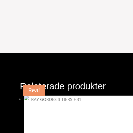
Relaterade produkter
Rea!