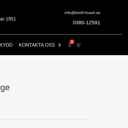
info@textil-huset.se
an 1951
0380-12591
KYDD
KONTAKTA OSS
rge