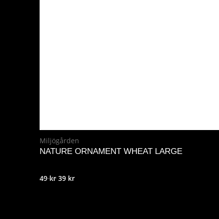
Miljögården
NATURE ORNAMENT WHEAT LARGE
Det
Det
49
kr
39
kr
ursprungliga
nuvarande
priset
priset
var:
är: