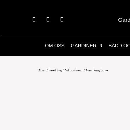
Gard
OM OSS
GARDINER
BÄDD O
Start
/
Inredning
/
Dekorationer
/ Enna Korg Large