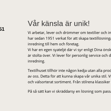
Vår känsla är unik!
51
Vi arbetar, lever och drömmer om textilier och i
har sedan 1951 verkat för att skapa textillösnin
inredning till hem och företag.
Vi har en egen syateljé där vi syr enligt Dina öns
är stolta över. Vi lever för personlig service och
inredning.
Textilhuset tillhör inte någon kedja utan alla pr
av oss. Detta för att kunna skapa vår unika stil. Vi 
och välsorterat sor­ti­ment. Från stil­rena klas­siker
På så sätt kan vi skräddarsy en lösning som passa