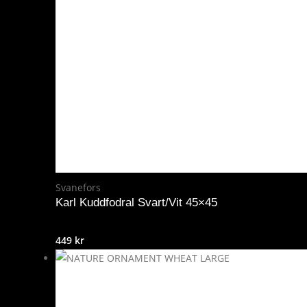
Svanefors
Karl Kuddfodral Svart/Vit 45×45
449
kr