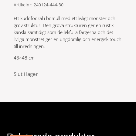
Artikelnr:
240124-444-30
Ett kuddfodral i bomull med ett livligt mönster och
grov struktur. Den grova strukturen ger en rustik
känsla samtidigt som de lekfulla färgerna och det
livliga mönstret ger en ungdomlig och energisk touch
till inredningen.
48×48 cm
Slut i lager