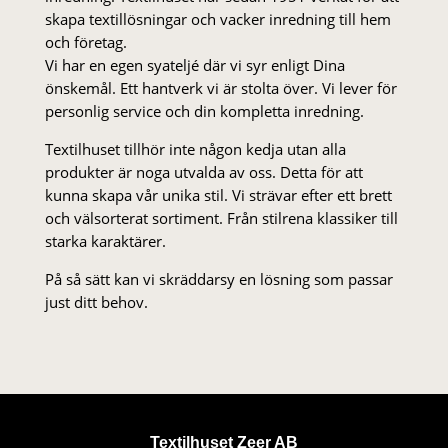
skapa textillösningar och vacker inredning till hem
och företag.
Vi har en egen syateljé där vi syr enligt Dina
önskemål. Ett hantverk vi är stolta över. Vi lever för
personlig service och din kompletta inredning.
Textilhuset tillhör inte någon kedja utan alla
produkter är noga utvalda av oss. Detta för att
kunna skapa vår unika stil. Vi strä­var efter ett brett
och välsorterat sor­ti­ment. Från stil­rena klas­siker till
starka karaktärer.
På så sätt kan vi skräddarsy en lösning som passar
just ditt behov.
Textilhuset Zeer AB