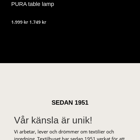
PURA table lamp
Det
Det
1.999
kr
1.749
kr
ursprungliga
nuvarande
priset
priset
var:
är:
1.999 kr.
1.749 kr.
SEDAN 1951
Vår känsla är unik!
Vi arbetar, lever och drömmer om textilier och
inredning. Textilhuset har sedan 1951 verkat för att