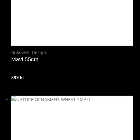
Bukowski Design
Mavi 55cm
899
kr