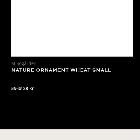
Miljögården
NATURE ORNAMENT WHEAT SMALL
Det
Det
35
kr
28
kr
ursprungliga
nuvarande
priset
priset
var:
är:
35 kr.
28 kr.