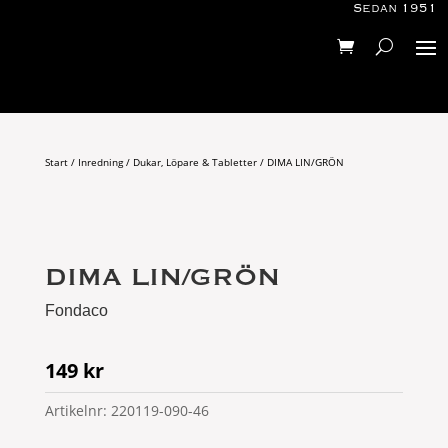
Sedan 1951
Start
/
Inredning
/
Dukar, Löpare & Tabletter
/ DIMA LIN/GRÖN
DIMA LIN/GRÖN
Fondaco
149
kr
Artikelnr:
220119-090-46