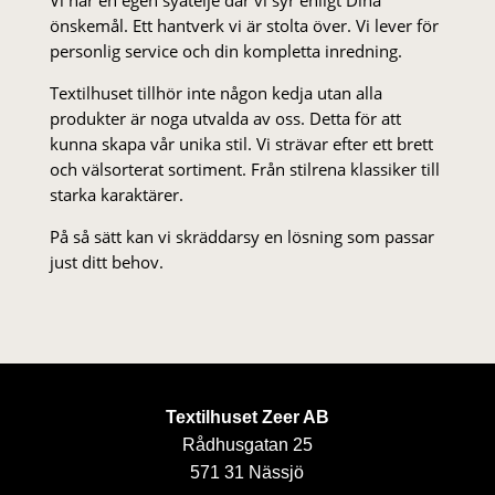
önskemål. Ett hantverk vi är stolta över. Vi lever för
personlig service och din kompletta inredning.
Textilhuset tillhör inte någon kedja utan alla
produkter är noga utvalda av oss. Detta för att
kunna skapa vår unika stil. Vi strä­var efter ett brett
och välsorterat sor­ti­ment. Från stil­rena klas­siker till
starka karaktärer.
På så sätt kan vi skräddarsy en lösning som passar
just ditt behov.
Textilhuset Zeer AB
Rådhusgatan 25
571 31 Nässjö