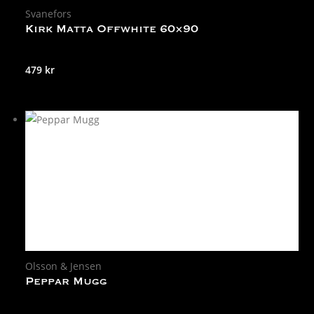
Svanefors
Kirk Matta Offwhite 60×90
479
kr
Olsson & Jensen
Peppar Mugg