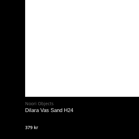
Noori Objects
Dilara Vas Sand H24
379
kr