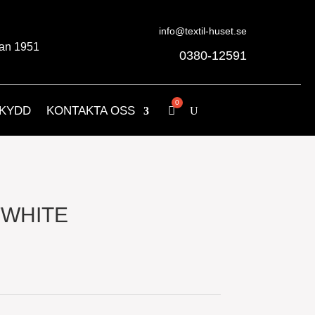
info@textil-huset.se
an 1951
0380-12591
KYDD
KONTAKTA OSS
FWHITE