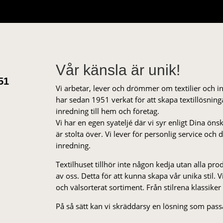
Vår känsla är unik!
51
Vi arbetar, lever och drömmer om textilier och i
har sedan 1951 verkat för att skapa textillösnin
inredning till hem och företag.
Vi har en egen syateljé där vi syr enligt Dina öns
är stolta över. Vi lever för personlig service och
inredning.
Textilhuset tillhör inte någon kedja utan alla pr
av oss. Detta för att kunna skapa vår unika stil. Vi 
och välsorterat sor­ti­ment. Från stil­rena klas­siker
På så sätt kan vi skräddarsy en lösning som passa