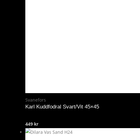
Svanefors
Karl Kuddfodral Svart/Vit 45×45
449
kr