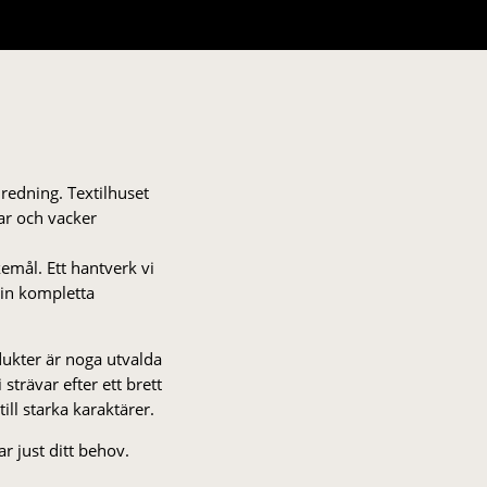
nredning. Textilhuset
gar och vacker
kemål. Ett hantverk vi
 din kompletta
odukter är noga utvalda
strä­var efter ett brett
 till starka karaktärer.
r just ditt behov.