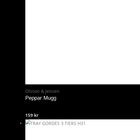
Olsson & Jensen
Peppar Mugg
159
kr