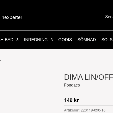
inexperter
Sed
CH BAD
INREDNING
GODIS
SÖMNAD
SOLS
E
DIMA LIN/OF
Fondaco
149
kr
Artikelnr:
220119-090-16