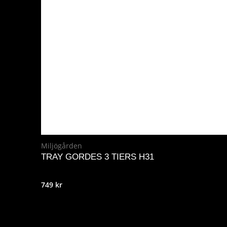
49 kr.
39 kr.
Miljögården
TRAY GORDES 3 TIERS H31
749
kr