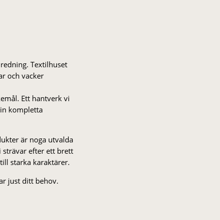
nredning. Textilhuset
gar och vacker
kemål. Ett hantverk vi
 din kompletta
odukter är noga utvalda
strä­var efter ett brett
 till starka karaktärer.
r just ditt behov.