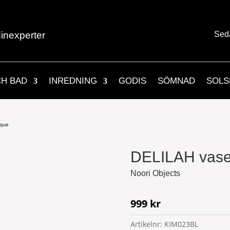
inexperter
Sed
CH BAD
INREDNING
GODIS
SÖMNAD
SOLS
ique
DELILAH vase 
Noori Objects
999
kr
Artikelnr:
KIM023BL