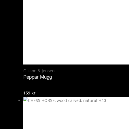
Olsson & Jensen
Peppar Mugg
159
kr