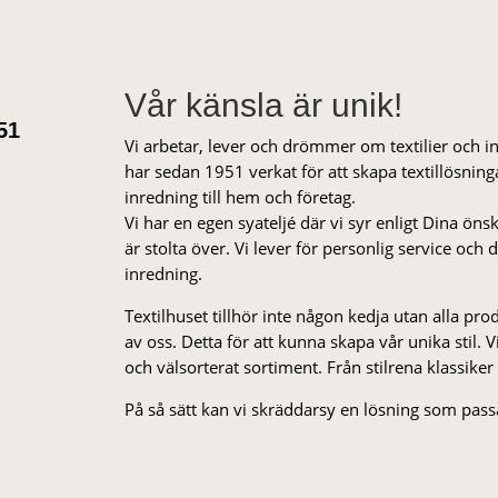
Vår känsla är unik!
51
Vi arbetar, lever och drömmer om textilier och i
har sedan 1951 verkat för att skapa textillösnin
inredning till hem och företag.
Vi har en egen syateljé där vi syr enligt Dina öns
är stolta över. Vi lever för personlig service och
inredning.
Textilhuset tillhör inte någon kedja utan alla pr
av oss. Detta för att kunna skapa vår unika stil. Vi 
och välsorterat sor­ti­ment. Från stil­rena klas­siker
På så sätt kan vi skräddarsy en lösning som passa