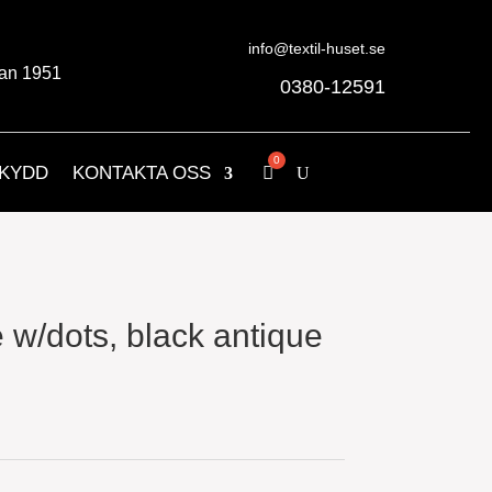
info@textil-huset.se
an 1951
0380-12591
KYDD
KONTAKTA OSS
w/dots, black antique