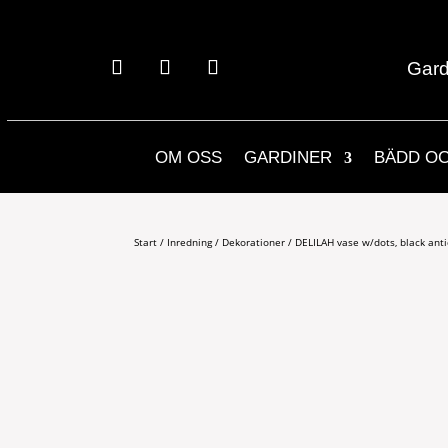
Gard
OM OSS
GARDINER
BÄDD O
Start
/
Inredning
/
Dekorationer
/ DELILAH vase w/dots, black ant