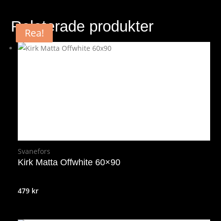
Relaterade produkter
Rea!
Rea!
Svanefors
Kirk Matta Offwhite 60×90
479
kr