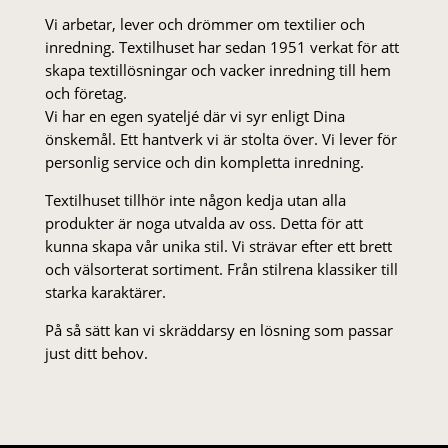
Vi arbetar, lever och drömmer om textilier och
inredning. Textilhuset har sedan 1951 verkat för att
skapa textillösningar och vacker inredning till hem
och företag.
Vi har en egen syateljé där vi syr enligt Dina
önskemål. Ett hantverk vi är stolta över. Vi lever för
personlig service och din kompletta inredning.
Textilhuset tillhör inte någon kedja utan alla
produkter är noga utvalda av oss. Detta för att
kunna skapa vår unika stil. Vi strä­var efter ett brett
och välsorterat sor­ti­ment. Från stil­rena klas­siker till
starka karaktärer.
På så sätt kan vi skräddarsy en lösning som passar
just ditt behov.