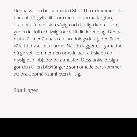
var:
är:
Denna vackra bruna matta i 80×110 cm kommer inte
599 kr.
359 kr.
bara att förgylla ditt rum med sin varma färgton,
utan också med sina vågiga och fluffiga kanter som
ger en lekfull och lyxig touch till din inredning. Denna
matta är mer än bara en inredningsdetalj; den är en
källa till trivsel och värme. När du lägger Curly-mattan
på golvet, kommer den omedelbart att skapa en
mysig och inbjudande atmosfär. Dess unika design
gör den till en blickfångare som omedelbart kommer
att dra uppmärksamheten till sig.
Slut i lager