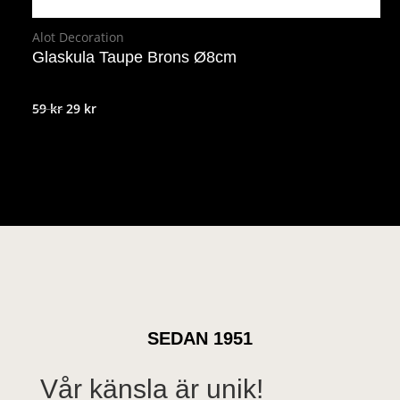
Alot Decoration
Glaskula Taupe Brons Ø8cm
Det
Det
59
kr
29
kr
ursprungliga
nuvarande
priset
priset
var:
är:
59 kr.
29 kr.
SEDAN 1951
Vår känsla är unik!