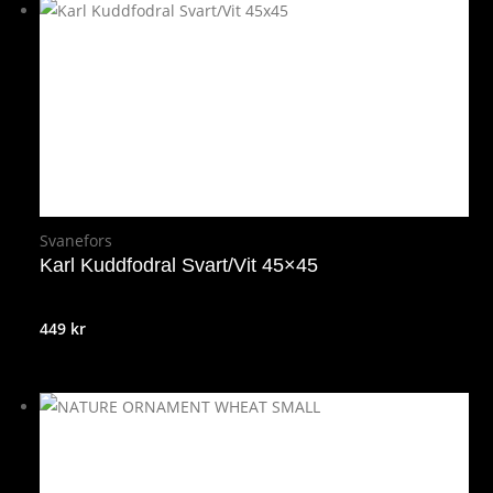
Svanefors
Karl Kuddfodral Svart/Vit 45×45
449
kr