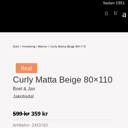
Sedan 1951
Start
/
Inredning
/
Mattor
/ Curly Matta Beige 80×110
Rea!
Curly Matta Beige 80×110
Boel & Jan
Jakobsdal
Det
Det
599
kr
359
kr
ursprungliga
nuvarande
Artikelnr:
2353183
priset
priset