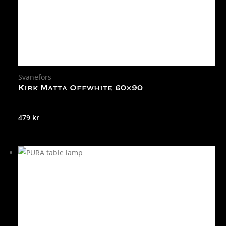
Svanefors
Kirk Matta Offwhite 60×90
479
kr