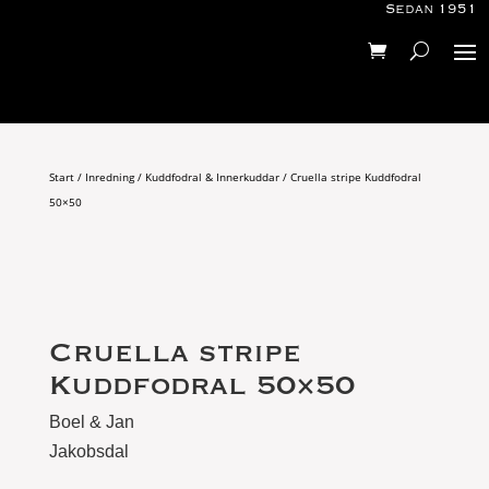
Sedan 1951
Start
/
Inredning
/
Kuddfodral & Innerkuddar
/ Cruella stripe Kuddfodral
50×50
Cruella stripe
Kuddfodral 50×50
Boel & Jan
Jakobsdal