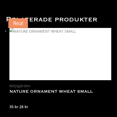
Relaterade produkter
Rea!
Rea!
Miljögården
NATURE ORNAMENT WHEAT SMALL
Det
Det
35
kr
28
kr
ursprungliga
nuvarande