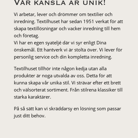
Vår känsla är unik!
Vi arbetar, lever och drömmer om textilier och
inredning. Textilhuset har sedan 1951 verkat för att
skapa textillösningar och vacker inredning till hem
och företag.
Vi har en egen syateljé där vi syr enligt Dina
önskemål. Ett hantverk vi är stolta över. Vi lever för
personlig service och din kompletta inredning.
Textilhuset tillhör inte någon kedja utan alla
produkter är noga utvalda av oss. Detta för att
kunna skapa vår unika stil. Vi strä­var efter ett brett
och välsorterat sor­ti­ment. Från stil­rena klas­siker till
starka karaktärer.
På så sätt kan vi skräddarsy en lösning som passar
just ditt behov.