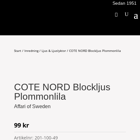
Sedan 1951
Start
/
Inredning
/
Ljus & Ljuslyktor
/ COTE NORD Blockljus Plommonlila
COTE NORD Blockljus
Plommonlila
Affari of Sweden
99
kr
Artikelnr:
201-100-49