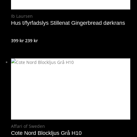
Ib Laursen
Hus t/fyrfadslys Stillenat Gingerbread dørkrans
Det
Det
399
kr
239
kr
ursprungliga
nuvarande
priset
priset
var:
är:
399 kr.
239 kr.
Affari of Sweden
Cote Nord Blockljus Grå H10