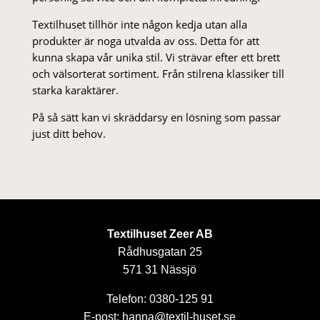
Textilhuset tillhör inte någon kedja utan alla
produkter är noga utvalda av oss. Detta för att
kunna skapa vår unika stil. Vi strä­var efter ett brett
och välsorterat sor­ti­ment. Från stil­rena klas­siker till
starka karaktärer.
På så sätt kan vi skräddarsy en lösning som passar
just ditt behov.
Textilhuset Zeer AB
Rådhusgatan 25
571 31 Nässjö
Telefon: 0380-125 91
E-post: hanna@textil-huset.se