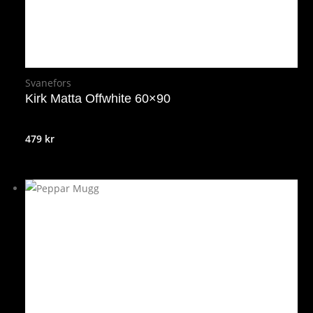
Svanefors
Kirk Matta Offwhite 60×90
479
kr