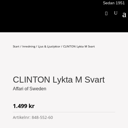
Sedan 1951
Start
/
Inredning
/
Ljus & Ljuslyktor
/ CLINTON Lykta M Svart
CLINTON Lykta M Svart
Affari of Sweden
1.499
kr
Artikelnr:
848-552-60