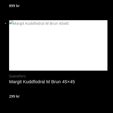
899
kr
Svanefors
Margit Kuddfodral M Brun 45×45
299
kr