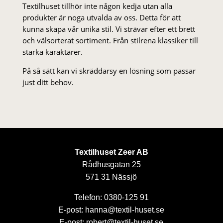
Textilhuset tillhör inte någon kedja utan alla
produkter är noga utvalda av oss. Detta för att
kunna skapa vår unika stil. Vi strä­var efter ett brett
och välsorterat sor­ti­ment. Från stil­rena klas­siker till
starka karaktärer.
På så sätt kan vi skräddarsy en lösning som passar
just ditt behov.
Textilhuset Zeer AB
Rådhusgatan 25
571 31 Nässjö
Telefon: 0380-125 91
E-post: hanna@textil-huset.se
E-post: robert@textil-huset.se