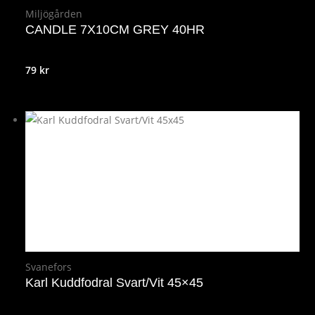
Miljögården
CANDLE 7X10CM GREY 40HR
79
kr
Svanefors
Karl Kuddfodral Svart/Vit 45×45