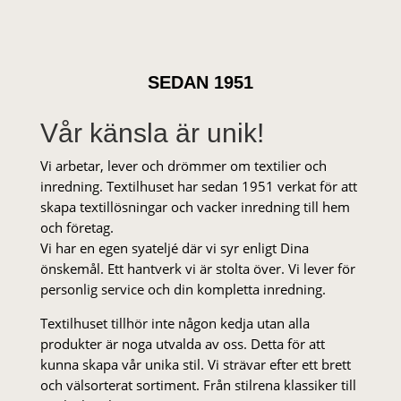
SEDAN 1951
Vår känsla är unik!
Vi arbetar, lever och drömmer om textilier och
inredning. Textilhuset har sedan 1951 verkat för att
skapa textillösningar och vacker inredning till hem
och företag.
Vi har en egen syateljé där vi syr enligt Dina
önskemål. Ett hantverk vi är stolta över. Vi lever för
personlig service och din kompletta inredning.
Textilhuset tillhör inte någon kedja utan alla
produkter är noga utvalda av oss. Detta för att
kunna skapa vår unika stil. Vi strä­var efter ett brett
och välsorterat sor­ti­ment. Från stil­rena klas­siker till