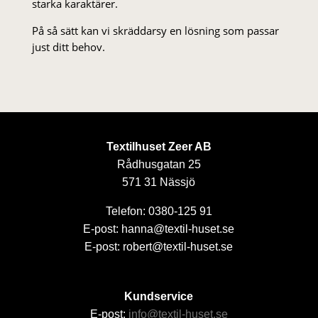
starka karaktärer.
På så sätt kan vi skräddarsy en lösning som passar
just ditt behov.
Textilhuset Zeer AB
Rådhusgatan 25
571 31 Nässjö
Telefon: 0380-125 91
E-post: hanna@textil-huset.se
E-post: robert@textil-huset.se
Kundservice
E-post:
info@textil-huset.se