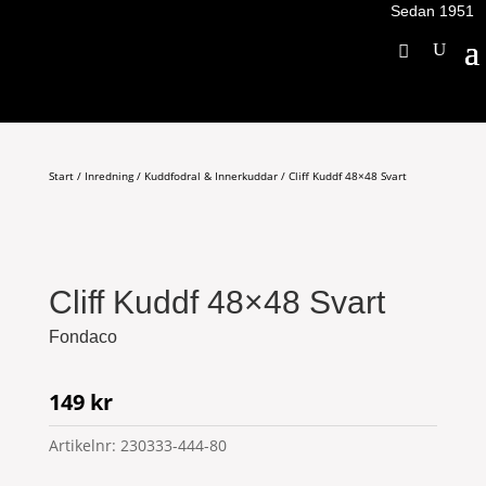
Sedan 1951
Start
/
Inredning
/
Kuddfodral & Innerkuddar
/ Cliff Kuddf 48×48 Svart
Cliff Kuddf 48×48 Svart
Fondaco
149
kr
Artikelnr:
230333-444-80