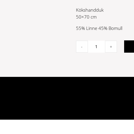
Kökshandduk
50×70 cm
55% Linne 45% Bomull
Checked
-
+
Linen/Cotton
Kitchen
Towel
quantity