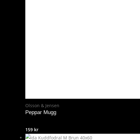
Olsson & Jensen
Peppar Mugg
159
kr