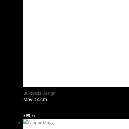
Bukowski Design
Mavi 55cm
899
kr