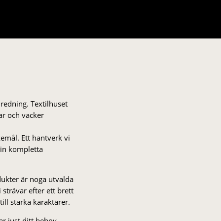
nredning. Textilhuset
gar och vacker
kemål. Ett hantverk vi
 din kompletta
odukter är noga utvalda
strä­var efter ett brett
 till starka karaktärer.
r just ditt behov.