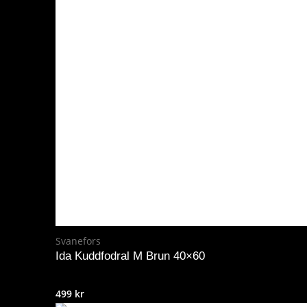
Svanefors
Ida Kuddfodral M Brun 40×60
499
kr