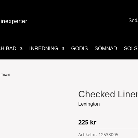
inexperter
Sed
CH BAD
INREDNING
GODIS
SÖMNAD
SOLS
n Towel
Checked Linen
Lexington
225
kr
Artikelnr:
12533005