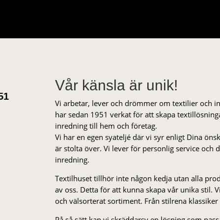
Vår känsla är unik!
51
Vi arbetar, lever och drömmer om textilier och i
har sedan 1951 verkat för att skapa textillösnin
inredning till hem och företag.
Vi har en egen syateljé där vi syr enligt Dina öns
är stolta över. Vi lever för personlig service och
inredning.
Textilhuset tillhör inte någon kedja utan alla pr
av oss. Detta för att kunna skapa vår unika stil. Vi 
och välsorterat sor­ti­ment. Från stil­rena klas­siker
På så sätt kan vi skräddarsy en lösning som passa