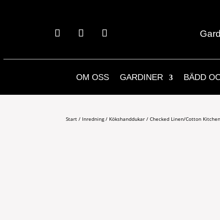
Gard
OM OSS
GARDINER
BÄDD O
Start
/
Inredning
/
Kökshanddukar
/ Checked Linen/Cotton Kitche