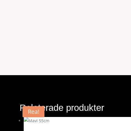
Relaterade produkter
Rea!