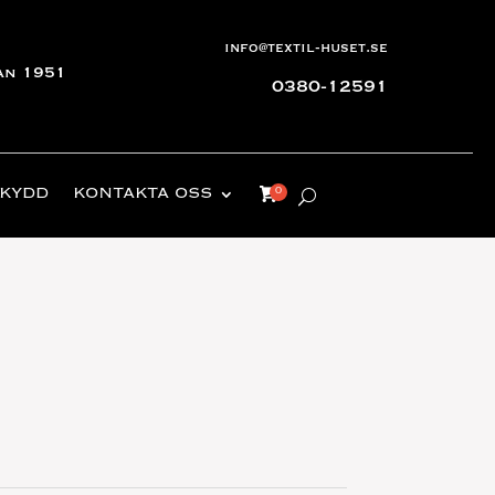
info@textil-huset.se
an 1951
0380-12591
KYDD
KONTAKTA OSS
nde