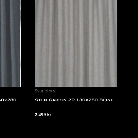
Svanefors
40×280
Sten Gardin 2P 130×280 Beige
2.499
kr