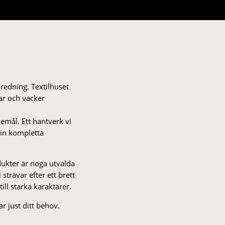
nredning. Textilhuset
gar och vacker
kemål. Ett hantverk vi
 din kompletta
odukter är noga utvalda
strä­var efter ett brett
 till starka karaktärer.
r just ditt behov.