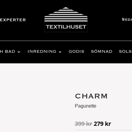
Sed
experter
H BAD
INREDNING
GODIS
SÖMNAD
SOLS
CHARM
Pagunette
Det
Det
399
kr
279
kr
ursprungliga
nuvara