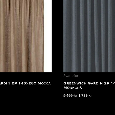
Svanefors
ardin 2P 145×280 Mocca
Greenwich Gardin 2P 1
Mörkgrå
Det
Det
2.199
kr
1.759
kr
ursprungliga
nuvarande
priset
priset