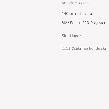
Artikelnr:
333908
priset
priset
var:
är:
140 cm metervara
399 kr.
279 kr.
80% Bomull 20% Polyester
Slut i lager
Osäker på hur du skall